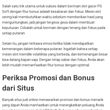
Salah satu trik utama untuk sukses dalam bermain slot gacor PG
Soft dengan fitur bonus adalah kesabaran dan fokus. Mesin slot
sering kali membutuhkan waktu sebelum memberikan hasil yang
menguntungkan, jadi jangan tergesa-gesa dalam membuat
keputusan. Cobalah untuk bermain dengan tenang dan fokus pada
setiap putaran.
Selain itu, jangan terbawa emosi ketika tidak mendapatkan
kemenangan dalam beberapa putaran. Ingatlah bahwa setiap
mesin slot memiliki volatilitas yang berbeda, dan kemenangan besar
bisa datang kapan saja. Dengan tetap sabar dan fokus, Anda akan
lebih mudah memanfaatkan fitur bonus dengan optimal.
Periksa Promosi dan Bonus
dari Situs
Banyak situs judi online menawarkan promosi dan bonus menarik
yang dapat Anda manfaatkan untuk meningkatkan peluang Anda