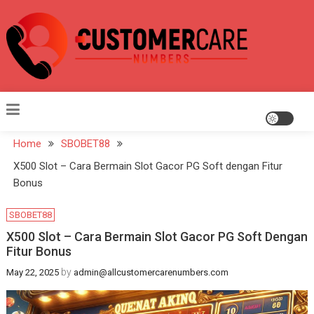
Skip
to
content
Situs Judi Online Terbaik
Dengan Deposit Pulsa Untuk
Slot Online
Home
SBOBET88
X500 Slot – Cara Bermain Slot Gacor PG Soft dengan Fitur
Bonus
SBOBET88
X500 Slot – Cara Bermain Slot Gacor PG Soft Dengan
Fitur Bonus
by
May 22, 2025
admin@allcustomercarenumbers.com