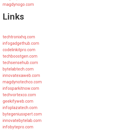
magdynogo.com
Links
techtronixhq.com
infogadgethub.com
codelinkitpro.com
techboostgen.com
techsensehub.com
bytelabtech.com
innovatexaweb.com
magdynotechco.com
infosparkitnow.com
techvortexco.com
geekifyweb.com
infoplazatech.com
bytegeniusxpert.com
innovatebytelab.com
infobytepro.com