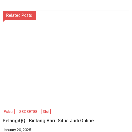
navigation
Related Posts
Poker
SBOBET88
Slot
PelangiQQ : Bintang Baru Situs Judi Online
January 20, 2025