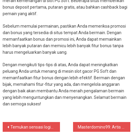
meraih kemenangan di slot PG Soft. Beberapa situs memberikan
bonus deposit pertama, putaran gratis, atau bahkan cashback bagi
pemain yang aktif.
Sebelum memulai permainan, pastikan Anda memeriksa promosi
dan bonus yang tersedia di situs tempat Anda bermain. Dengan
memanfaatkan bonus dan promosi ini, Anda dapat memainkan
lebih banyak putaran dan memicu lebih banyak fitur bonus tanpa
harus mengeluarkan banyak uang.
Dengan mengikuti tips-tips di atas, Anda dapat meningkatkan
peluang Anda untuk menang di mesin slot gacor PG Soft dan
memanfaatkan fitur bonus dengan lebih efektif. Bermain dengan
bijak, memahami fitur-fitur yang ada, dan mengelola anggaran
dengan baik akan membantu Anda meraih pengalaman bermain
yang lebih menguntungkan dan menyenangkan. Selamat bermain
dan semoga sukses!
Post
Temukan sensasi login DominoQQ utama: tujuan yang sempurna untuk gamer
Masterdomino99: Artis Domino mendefinisikan kembali apa yang mungkin dengan domino