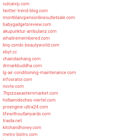
vulcanrp.com
twitter-trend-blog.com
montblancpensonlineoutletsale.com
babygadgetsreview.com
akupunktur-ambulanz.com
whatiremembered.com
linq-condo-beautyworld.com
ebyt.cc
chaindaohang.com
drmarkbuddha.com
lg-air-conditioning-maintenance.com
infoorator.com
novte.com
7hpizzaeasternmarket.com
hollaendisches-viertel.com
proengine-ultra24.com
lifewithoutlanyards.com
traida.net
kitchandhoney.com
metro-bistro.com