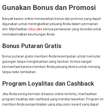
Gunakan Bonus dan Promosi
Banyak kasino online menawarkan bonus dan promosi yang dapat
digunakan untuk meningkatkan peluang Anda dalam permainan
slot. Manfaatkan
situs pkv
semua penawaran yang tersedia untuk
memaksimalkan keuntungan Anda.
Bonus Putaran Gratis
Bonus putaran gratis memberi Anda kesempatan untuk memutar
gulungan tanpa mengeluarkan uang taruhan. Ini bisa sangat
bermanfaat karena memberi Anda peluang ekstra untuk menang
tanpa risiko tambahan.
Program Loyalitas dan Cashback
Jika Anda sering bermain di kasino online tertentu, manfaatkan
program loyalitas dan cashback yang mereka tawarkan. Program ini
memberi Anda pengembalian uang atau poin reward yang dapat