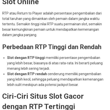
Slot Online
RTP atau Return to Player adalah persentase pengembalian dari
total taruhan yang dimainkan oleh pemain dalam jangka waktu
tertentu. Semakin tinggi nilai RTP suatu permainan slot, semakin
besar kemungkinan pemain untuk mendapatkan kemenangan
dalam jangka panjang.
Perbedaan RTP Tinggi dan Rendah
Slot dengan RTP tinggi
memiliki persentase pengembalian
yang lebih besar, biasanya di atas rata-rata. Ini berarti peluang
menang lebih sering terjadi.
Slot dengan RTP rendah
cenderung memiliki pengembalian
yang lebih kecil, sehingga peluang mendapatkan kemenangan
lebih sulit meskipun ada potensi jackpot besar.
Ciri-Ciri Situs Slot Gacor
dengan RTP Tertinggi