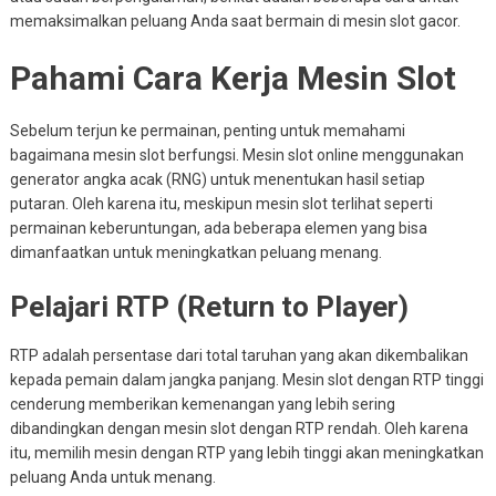
memaksimalkan peluang Anda saat bermain di mesin slot gacor.
Pahami Cara Kerja Mesin Slot
Sebelum terjun ke permainan, penting untuk memahami
bagaimana mesin slot berfungsi. Mesin slot online menggunakan
generator angka acak (RNG) untuk menentukan hasil setiap
putaran. Oleh karena itu, meskipun mesin slot terlihat seperti
permainan keberuntungan, ada beberapa elemen yang bisa
dimanfaatkan untuk meningkatkan peluang menang.
Pelajari RTP (Return to Player)
RTP adalah persentase dari total taruhan yang akan dikembalikan
kepada pemain dalam jangka panjang. Mesin slot dengan RTP tinggi
cenderung memberikan kemenangan yang lebih sering
dibandingkan dengan mesin slot dengan RTP rendah. Oleh karena
itu, memilih mesin dengan RTP yang lebih tinggi akan meningkatkan
peluang Anda untuk menang.