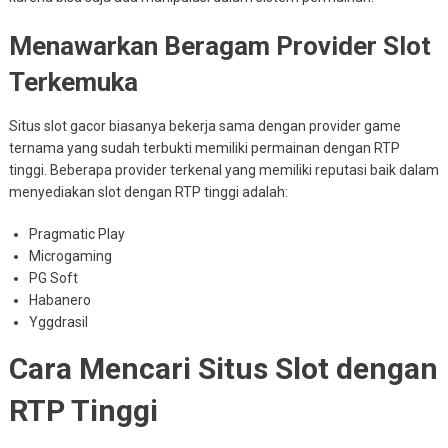
Menawarkan Beragam Provider Slot
Terkemuka
Situs slot gacor biasanya bekerja sama dengan provider game
ternama yang sudah terbukti memiliki permainan dengan RTP
tinggi. Beberapa provider terkenal yang memiliki reputasi baik dalam
menyediakan slot dengan RTP tinggi adalah:
Pragmatic Play
Microgaming
PG Soft
Habanero
Yggdrasil
Cara Mencari Situs Slot dengan
RTP Tinggi