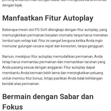
dengan bijak.
Manfaatkan Fitur Autoplay
Beberapa mesin slot PG Soft dilengkapi dengan fitur autoplay, yang
memungkinkan permainan berjalan otomatis tanpa harus menekan
tombol spin setiap kali. Fitur ini sangat berguna ketika Anda ingin
memutar gulungan secara cepat dan konsisten, tanpa gangguan.
Namun, meskipun fitur autoplay memudahkan permainan, Anda
tetap harus memantau permainan dan memastikan taruhan yang
Anda pasang sesuai dengan anggaran. Fitur autoplay dapat
membantu Anda bermain lebih lama dan meningkatkan peluang
untuk memicu fitur bonus, tetapi pastikan Anda tidak kehilangan
kendali atas permainan.
Bermain dengan Sabar dan
Fokus