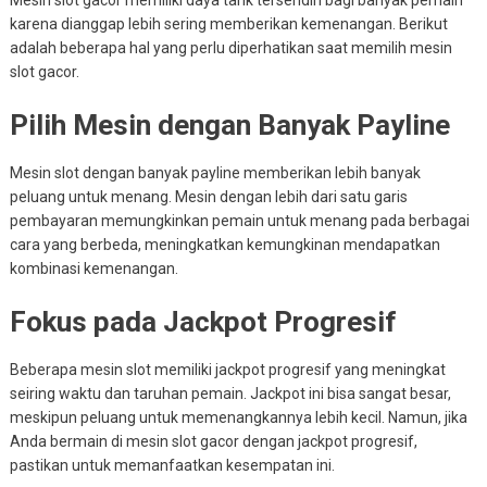
karena dianggap lebih sering memberikan kemenangan. Berikut
adalah beberapa hal yang perlu diperhatikan saat memilih mesin
slot gacor.
Pilih Mesin dengan Banyak Payline
Mesin slot dengan banyak payline memberikan lebih banyak
peluang untuk menang. Mesin dengan lebih dari satu garis
pembayaran memungkinkan pemain untuk menang pada berbagai
cara yang berbeda, meningkatkan kemungkinan mendapatkan
kombinasi kemenangan.
Fokus pada Jackpot Progresif
Beberapa mesin slot memiliki jackpot progresif yang meningkat
seiring waktu dan taruhan pemain. Jackpot ini bisa sangat besar,
meskipun peluang untuk memenangkannya lebih kecil. Namun, jika
Anda bermain di mesin slot gacor dengan jackpot progresif,
pastikan untuk memanfaatkan kesempatan ini.