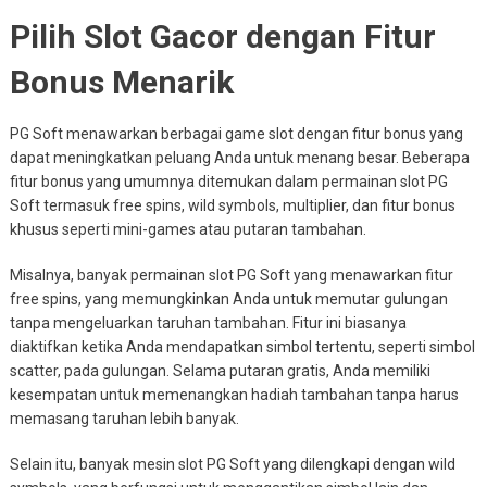
Pilih Slot Gacor dengan Fitur
Bonus Menarik
PG Soft menawarkan berbagai game slot dengan fitur bonus yang
dapat meningkatkan peluang Anda untuk menang besar. Beberapa
fitur bonus yang umumnya ditemukan dalam permainan slot PG
Soft termasuk free spins, wild symbols, multiplier, dan fitur bonus
khusus seperti mini-games atau putaran tambahan.
Misalnya, banyak permainan slot PG Soft yang menawarkan fitur
free spins, yang memungkinkan Anda untuk memutar gulungan
tanpa mengeluarkan taruhan tambahan. Fitur ini biasanya
diaktifkan ketika Anda mendapatkan simbol tertentu, seperti simbol
scatter, pada gulungan. Selama putaran gratis, Anda memiliki
kesempatan untuk memenangkan hadiah tambahan tanpa harus
memasang taruhan lebih banyak.
Selain itu, banyak mesin slot PG Soft yang dilengkapi dengan wild