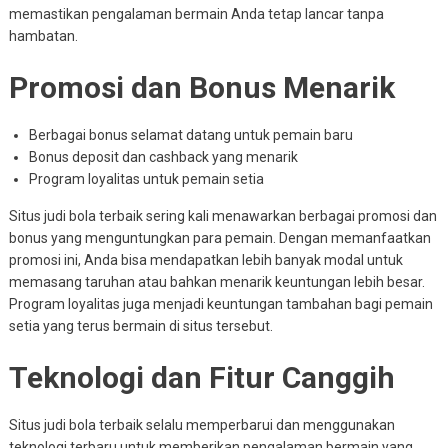
memastikan pengalaman bermain Anda tetap lancar tanpa
hambatan.
Promosi dan Bonus Menarik
Berbagai bonus selamat datang untuk pemain baru
Bonus deposit dan cashback yang menarik
Program loyalitas untuk pemain setia
Situs judi bola terbaik sering kali menawarkan berbagai promosi dan
bonus yang menguntungkan para pemain. Dengan memanfaatkan
promosi ini, Anda bisa mendapatkan lebih banyak modal untuk
memasang taruhan atau bahkan menarik keuntungan lebih besar.
Program loyalitas juga menjadi keuntungan tambahan bagi pemain
setia yang terus bermain di situs tersebut.
Teknologi dan Fitur Canggih
Situs judi bola terbaik selalu memperbarui dan menggunakan
teknologi terbaru untuk memberikan pengalaman bermain yang