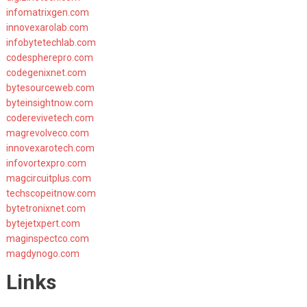
infomatrixgen.com
innovexarolab.com
infobytetechlab.com
codespherepro.com
codegenixnet.com
bytesourceweb.com
byteinsightnow.com
coderevivetech.com
magrevolveco.com
innovexarotech.com
infovortexpro.com
magcircuitplus.com
techscopeitnow.com
bytetronixnet.com
bytejetxpert.com
maginspectco.com
magdynogo.com
Links