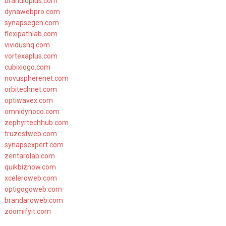
brandioplus.com
dynawebpro.com
synapsegen.com
flexipathlab.com
vividushq.com
vortexaplus.com
cubixiogo.com
novuspherenet.com
orbitechnet.com
optiwavex.com
omnidynoco.com
zephyrtechhub.com
truzestweb.com
synapsexpert.com
zentarolab.com
quikbiznow.com
xceleroweb.com
optigogoweb.com
brandaroweb.com
zoomifyit.com