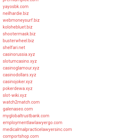
yayosbk.com
neilhardie.biz
webmoneysurf.biz
kolohebluet.biz
shootermask.biz
busterwheel.biz
shelfari.net
casinorussia.xyz
slotumcasino.xyz
casinoglamour.xyz
casinodollars.xyz
casinojoker.xyz
pokerdewa.xyz
slot-wiki.xyz
watch2match.com
galenaseo.com
myglobaltrustbank.com
employmentlawlawyergo.com
medicalmalpracticelawyersinc.com
comportshop.com