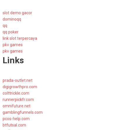
slot demo gacor
dominoqq
qq
qq poker
link slot terpercaya
pkv games
pkv games
Links
prada-outlet.net
digigrowthpro.com
colttrickle.com
runnerpickfr.com
omnifuture.net
gamblingfunnels.com
pcos-help.com
btfutsal.com