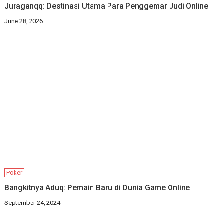
Juraganqq: Destinasi Utama Para Penggemar Judi Online
June 28, 2026
Poker
Bangkitnya Aduq: Pemain Baru di Dunia Game Online
September 24, 2024