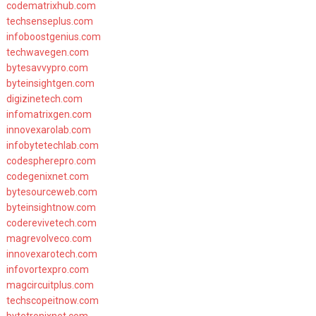
codematrixhub.com
techsenseplus.com
infoboostgenius.com
techwavegen.com
bytesavvypro.com
byteinsightgen.com
digizinetech.com
infomatrixgen.com
innovexarolab.com
infobytetechlab.com
codespherepro.com
codegenixnet.com
bytesourceweb.com
byteinsightnow.com
coderevivetech.com
magrevolveco.com
innovexarotech.com
infovortexpro.com
magcircuitplus.com
techscopeitnow.com
bytetronixnet.com