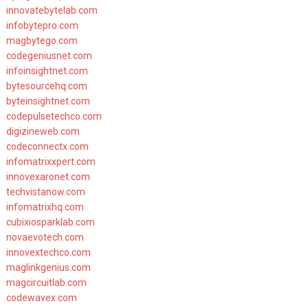
innovatebytelab.com
infobytepro.com
magbytego.com
codegeniusnet.com
infoinsightnet.com
bytesourcehq.com
byteinsightnet.com
codepulsetechco.com
digizineweb.com
codeconnectx.com
infomatrixxpert.com
innovexaronet.com
techvistanow.com
infomatrixhq.com
cubixiosparklab.com
novaevotech.com
innovextechco.com
maglinkgenius.com
magcircuitlab.com
codewavex.com