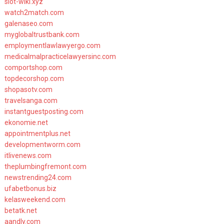
slot-wiki.xyz
watch2match.com
galenaseo.com
myglobaltrustbank.com
employmentlawlawyergo.com
medicalmalpracticelawyersinc.com
comportshop.com
topdecorshop.com
shopasotv.com
travelsanga.com
instantguestposting.com
ekonomie.net
appointmentplus.net
developmentworm.com
itlivenews.com
theplumbingfremont.com
newstrending24.com
ufabetbonus.biz
kelasweekend.com
betatk.net
aandly.com