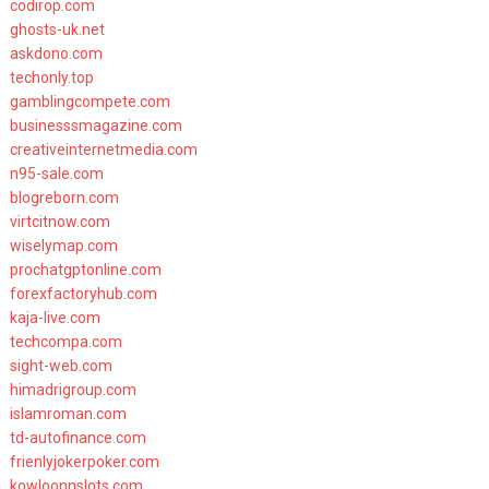
codirop.com
ghosts-uk.net
askdono.com
techonly.top
gamblingcompete.com
businesssmagazine.com
creativeinternetmedia.com
n95-sale.com
blogreborn.com
virtcitnow.com
wiselymap.com
prochatgptonline.com
forexfactoryhub.com
kaja-live.com
techcompa.com
sight-web.com
himadrigroup.com
islamroman.com
td-autofinance.com
frienlyjokerpoker.com
kowloonnslots.com