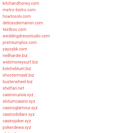
kitchandhoney.com
metro-bistro.com
howtosolv.com
delicesdemanon.com
testboo.com
weddingdressstudio.com
premiumplox.com
yayosbk.com
neilhardie.biz
webmoneysurf.biz
kolohebluet.biz
shootermask.biz
busterwheel.biz
shelfari.net
casinorussia.xyz
slotumcasino.xyz
casinoglamour.xyz
casinodollars.xyz
casinojoker.xyz
pokerdewa.xyz