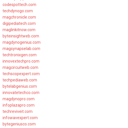
codespottech.com
techdynogo.com
magchronicle.com
digipediatech.com
maglinkitnow.com
byteinsightweb.com
magdynogenius.com
magsynapselab.com
techtronixgen.com
innovextechpro.com
magcircuitweb.com
techscopexpert.com
techpediaweb.com
bytelabgenius.com
innovatetechco.com
magdynopro.com
infoplazapro.com
techreviveit.com
infowavexpert.com
bytegeniusco.com