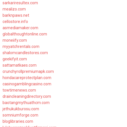
sarkariresultex.com
mealizo.com
barknpaws.net
cellostore.info
asmediamaker.com
globalthoughtonline.com
moneiify.com
myyatchrentals.com
shalomcandlestores.com
geekifyit.com
sattamatkaes.com
crunchyrollpremiumapk.com
hondacareprotectplan.com
casinogamblingcasino.com
towtimenews.com
draincleaningdirectory.com
baotangmythuathcm.com
jethukukburosu.com
somniumforge.com
bloglibraries.com