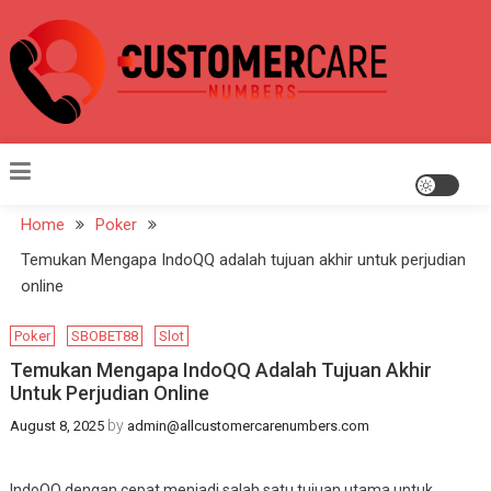
Skip
to
content
Situs Judi Online Terbaik
Dengan Deposit Pulsa Untuk
Slot Online
Home
Poker
Temukan Mengapa IndoQQ adalah tujuan akhir untuk perjudian
online
Poker
SBOBET88
Slot
Temukan Mengapa IndoQQ Adalah Tujuan Akhir
Untuk Perjudian Online
by
August 8, 2025
admin@allcustomercarenumbers.com
IndoQQ dengan cepat menjadi salah satu tujuan utama untuk