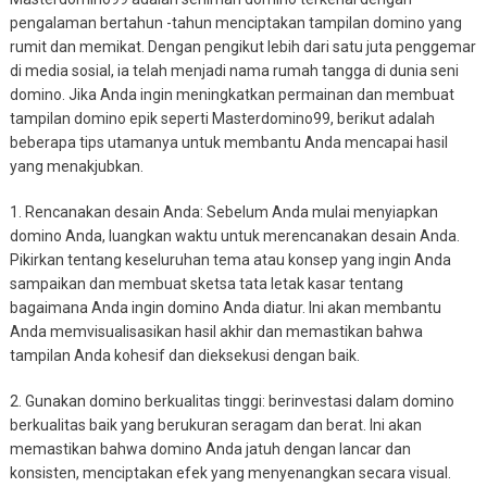
pengalaman bertahun -tahun menciptakan tampilan domino yang
rumit dan memikat. Dengan pengikut lebih dari satu juta penggemar
di media sosial, ia telah menjadi nama rumah tangga di dunia seni
domino. Jika Anda ingin meningkatkan permainan dan membuat
tampilan domino epik seperti Masterdomino99, berikut adalah
beberapa tips utamanya untuk membantu Anda mencapai hasil
yang menakjubkan.
1. Rencanakan desain Anda: Sebelum Anda mulai menyiapkan
domino Anda, luangkan waktu untuk merencanakan desain Anda.
Pikirkan tentang keseluruhan tema atau konsep yang ingin Anda
sampaikan dan membuat sketsa tata letak kasar tentang
bagaimana Anda ingin domino Anda diatur. Ini akan membantu
Anda memvisualisasikan hasil akhir dan memastikan bahwa
tampilan Anda kohesif dan dieksekusi dengan baik.
2. Gunakan domino berkualitas tinggi: berinvestasi dalam domino
berkualitas baik yang berukuran seragam dan berat. Ini akan
memastikan bahwa domino Anda jatuh dengan lancar dan
konsisten, menciptakan efek yang menyenangkan secara visual.