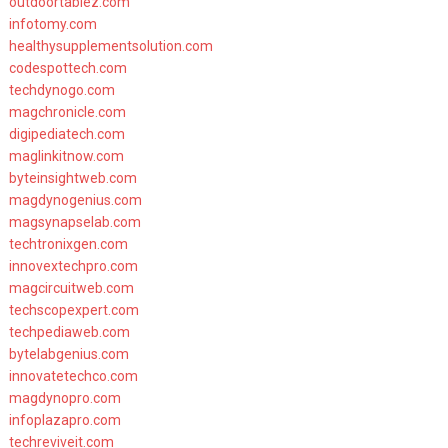
outdoortablez.com
infotomy.com
healthysupplementsolution.com
codespottech.com
techdynogo.com
magchronicle.com
digipediatech.com
maglinkitnow.com
byteinsightweb.com
magdynogenius.com
magsynapselab.com
techtronixgen.com
innovextechpro.com
magcircuitweb.com
techscopexpert.com
techpediaweb.com
bytelabgenius.com
innovatetechco.com
magdynopro.com
infoplazapro.com
techreviveit.com