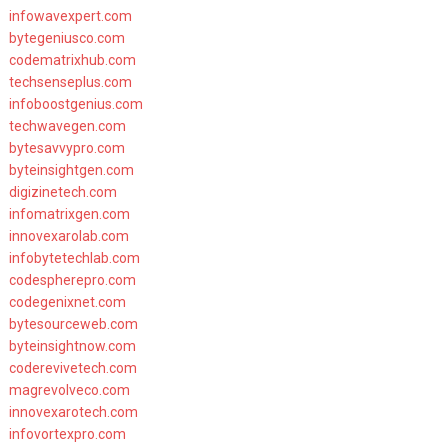
infowavexpert.com
bytegeniusco.com
codematrixhub.com
techsenseplus.com
infoboostgenius.com
techwavegen.com
bytesavvypro.com
byteinsightgen.com
digizinetech.com
infomatrixgen.com
innovexarolab.com
infobytetechlab.com
codespherepro.com
codegenixnet.com
bytesourceweb.com
byteinsightnow.com
coderevivetech.com
magrevolveco.com
innovexarotech.com
infovortexpro.com