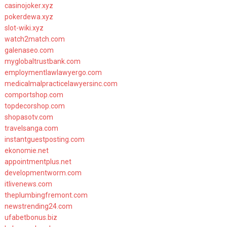
casinojoker.xyz
pokerdewa.xyz
slot-wiki.xyz
watch2match.com
galenaseo.com
myglobaltrustbank.com
employmentlawlawyergo.com
medicalmalpracticelawyersinc.com
comportshop.com
topdecorshop.com
shopasotv.com
travelsanga.com
instantguestposting.com
ekonomie.net
appointmentplus.net
developmentworm.com
itlivenews.com
theplumbingfremont.com
newstrending24.com
ufabetbonus.biz