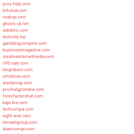
pcos-help.com
btfutsal.com
codirop.com
ghosts-uk.net
askdono.com
techonly.top
gamblingcompete.com
businesssmagazine.com
creativeinternetmedia.com
n95-sale.com
blogreborn.com
virtcitnow.com
wiselymap.com
prochatgptonline.com
forexfactoryhub.com
kaja-live.com
techcompa.com
sight-web.com
himadrigroup.com
islamroman.com