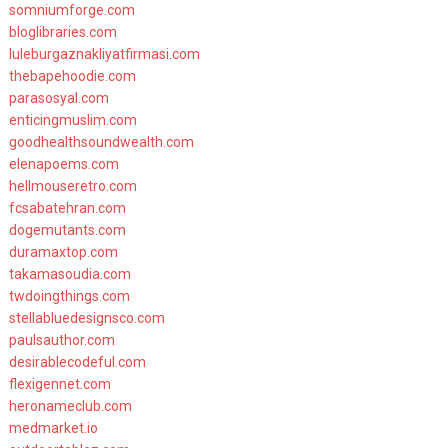
somniumforge.com
bloglibraries.com
luleburgaznakliyatfirmasi.com
thebapehoodie.com
parasosyal.com
enticingmuslim.com
goodhealthsoundwealth.com
elenapoems.com
hellmouseretro.com
fcsabatehran.com
dogemutants.com
duramaxtop.com
takamasoudia.com
twdoingthings.com
stellabluedesignsco.com
paulsauthor.com
desirablecodeful.com
flexigennet.com
heronameclub.com
medmarket.io