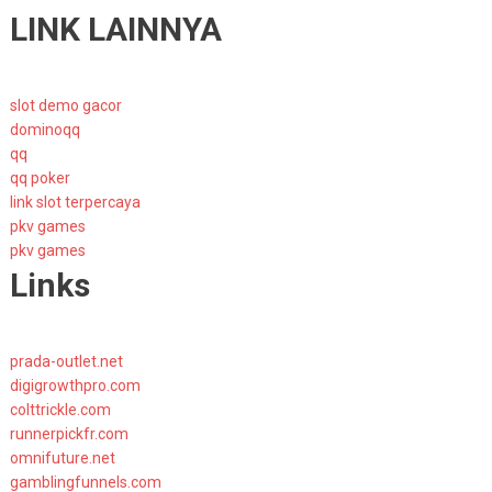
LINK LAINNYA
slot demo gacor
dominoqq
qq
qq poker
link slot terpercaya
pkv games
pkv games
Links
prada-outlet.net
digigrowthpro.com
colttrickle.com
runnerpickfr.com
omnifuture.net
gamblingfunnels.com