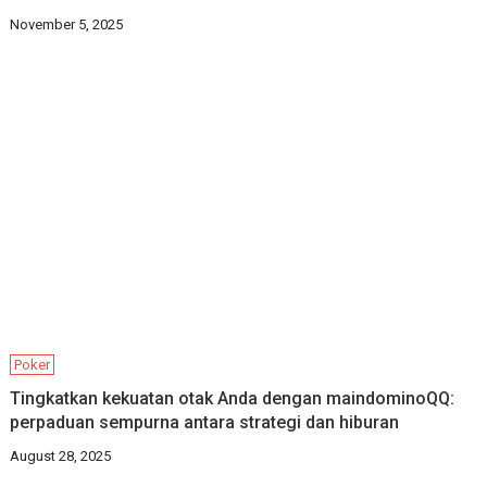
November 5, 2025
Poker
Tingkatkan kekuatan otak Anda dengan maindominoQQ:
perpaduan sempurna antara strategi dan hiburan
August 28, 2025