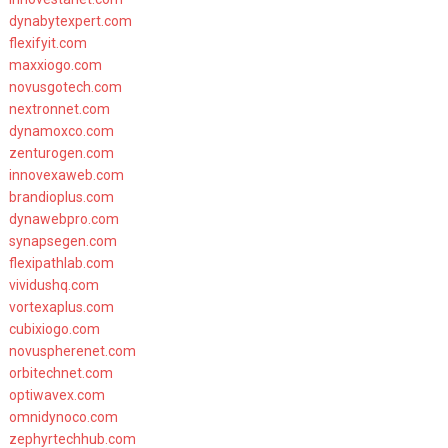
dynabytexpert.com
flexifyit.com
maxxiogo.com
novusgotech.com
nextronnet.com
dynamoxco.com
zenturogen.com
innovexaweb.com
brandioplus.com
dynawebpro.com
synapsegen.com
flexipathlab.com
vividushq.com
vortexaplus.com
cubixiogo.com
novuspherenet.com
orbitechnet.com
optiwavex.com
omnidynoco.com
zephyrtechhub.com