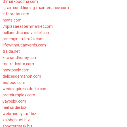
drmarkbuddha.com
lg-air-conditioning-maintenance.com
infoorator.com
novte.com
7hpizzaeasternmarket.com
hollaendisches-viertel.com
proengine-ultra24.com
lifewithoutlanyards.com
traida.net
kitchandhoney.com
metro-bistro.com
howtosolv.com
delicesdemanon.com
testboo.com
weddingdressstudio.com
premiumplox.com
yayosbk.com
neilhardie.biz
webmoneysurf.biz
kolohebluet.biz
shootermask.biz