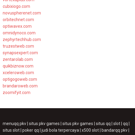
cubixiogo.com
novuspherenet.com
orbitechnet.com
optiwavex.com
omnidynoco.com
zephyrtechhub.com
truzestweb.com
synapsexpert.com
zentarolab.com
quikbiznow.com
xceleroweb.com
optigogoweb.com
brandaroweb.com
zoomifyit.com
menuqq pkv
|
situs pkv games
|
situs pkv games
|
situs qq
|
slot
|
qq
|
situs slot
|
poker qq
|
judi bola terpercaya
|
x500 slot
|
bandarqq pkv
|