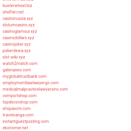
busterwheel.biz
shelfari.net
casinorussia.xyz
slotumcasino.xyz
casinoglamour.xyz
casinodollars.xyz
casinojoker.xyz
pokerdewa.xyz
slot-wiki.xyz
watch2match.com
galenaseo.com
myglobaltrustbank.com
employmentlawlawyergo.com
medicalmalpracticelawyersinc.com
comportshop.com
topdecorshop.com
shopasotv.com
travelsanga.com
instantguestposting.com
ekonomie.net