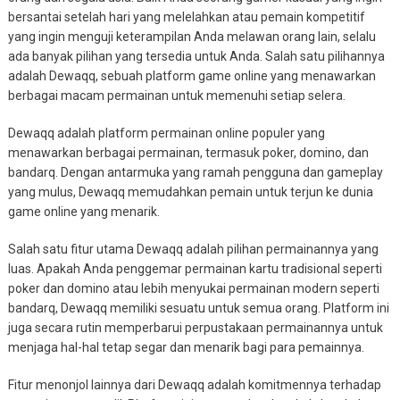
bersantai setelah hari yang melelahkan atau pemain kompetitif
yang ingin menguji keterampilan Anda melawan orang lain, selalu
ada banyak pilihan yang tersedia untuk Anda. Salah satu pilihannya
adalah Dewaqq, sebuah platform game online yang menawarkan
berbagai macam permainan untuk memenuhi setiap selera.
Dewaqq adalah platform permainan online populer yang
menawarkan berbagai permainan, termasuk poker, domino, dan
bandarq. Dengan antarmuka yang ramah pengguna dan gameplay
yang mulus, Dewaqq memudahkan pemain untuk terjun ke dunia
game online yang menarik.
Salah satu fitur utama Dewaqq adalah pilihan permainannya yang
luas. Apakah Anda penggemar permainan kartu tradisional seperti
poker dan domino atau lebih menyukai permainan modern seperti
bandarq, Dewaqq memiliki sesuatu untuk semua orang. Platform ini
juga secara rutin memperbarui perpustakaan permainannya untuk
menjaga hal-hal tetap segar dan menarik bagi para pemainnya.
Fitur menonjol lainnya dari Dewaqq adalah komitmennya terhadap