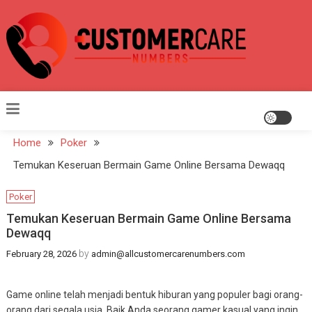
Skip
to
content
Situs Judi Online Terbaik
Dengan Deposit Pulsa Untuk
Slot Online
Home
Poker
Temukan Keseruan Bermain Game Online Bersama Dewaqq
Poker
Temukan Keseruan Bermain Game Online Bersama
Dewaqq
by
February 28, 2026
admin@allcustomercarenumbers.com
Game online telah menjadi bentuk hiburan yang populer bagi orang-
orang dari segala usia. Baik Anda seorang gamer kasual yang ingin