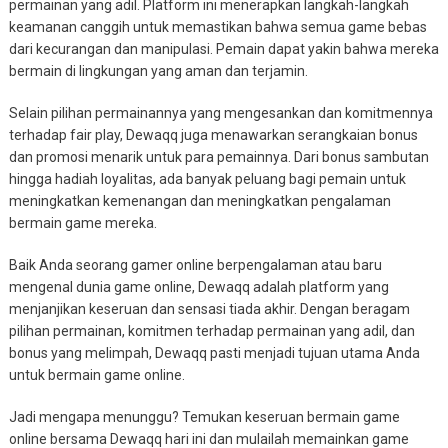
permainan yang adil. Platform ini menerapkan langkah-langkah
keamanan canggih untuk memastikan bahwa semua game bebas
dari kecurangan dan manipulasi. Pemain dapat yakin bahwa mereka
bermain di lingkungan yang aman dan terjamin.
Selain pilihan permainannya yang mengesankan dan komitmennya
terhadap fair play, Dewaqq juga menawarkan serangkaian bonus
dan promosi menarik untuk para pemainnya. Dari bonus sambutan
hingga hadiah loyalitas, ada banyak peluang bagi pemain untuk
meningkatkan kemenangan dan meningkatkan pengalaman
bermain game mereka.
Baik Anda seorang gamer online berpengalaman atau baru
mengenal dunia game online, Dewaqq adalah platform yang
menjanjikan keseruan dan sensasi tiada akhir. Dengan beragam
pilihan permainan, komitmen terhadap permainan yang adil, dan
bonus yang melimpah, Dewaqq pasti menjadi tujuan utama Anda
untuk bermain game online.
Jadi mengapa menunggu? Temukan keseruan bermain game
online bersama Dewaqq hari ini dan mulailah memainkan game