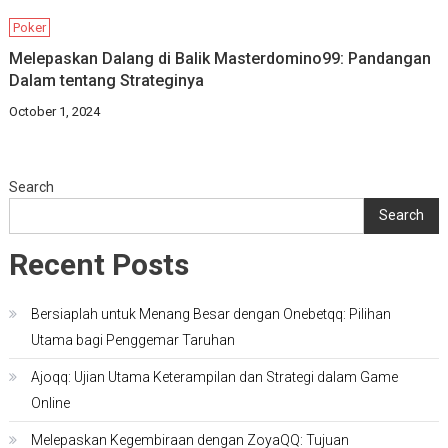
Poker
Melepaskan Dalang di Balik Masterdomino99: Pandangan
Dalam tentang Strateginya
October 1, 2024
Search
Search
Recent Posts
Bersiaplah untuk Menang Besar dengan Onebetqq: Pilihan
Utama bagi Penggemar Taruhan
Ajoqq: Ujian Utama Keterampilan dan Strategi dalam Game
Online
Melepaskan Kegembiraan dengan ZoyaQQ: Tujuan