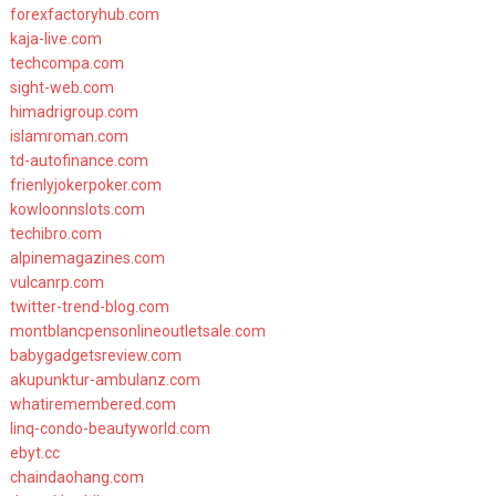
forexfactoryhub.com
kaja-live.com
techcompa.com
sight-web.com
himadrigroup.com
islamroman.com
td-autofinance.com
frienlyjokerpoker.com
kowloonnslots.com
techibro.com
alpinemagazines.com
vulcanrp.com
twitter-trend-blog.com
montblancpensonlineoutletsale.com
babygadgetsreview.com
akupunktur-ambulanz.com
whatiremembered.com
linq-condo-beautyworld.com
ebyt.cc
chaindaohang.com