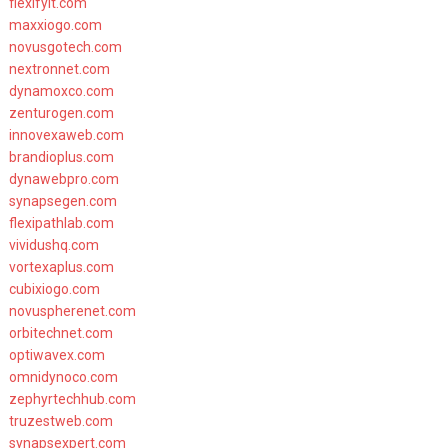
flexifyit.com
maxxiogo.com
novusgotech.com
nextronnet.com
dynamoxco.com
zenturogen.com
innovexaweb.com
brandioplus.com
dynawebpro.com
synapsegen.com
flexipathlab.com
vividushq.com
vortexaplus.com
cubixiogo.com
novuspherenet.com
orbitechnet.com
optiwavex.com
omnidynoco.com
zephyrtechhub.com
truzestweb.com
synapsexpert.com