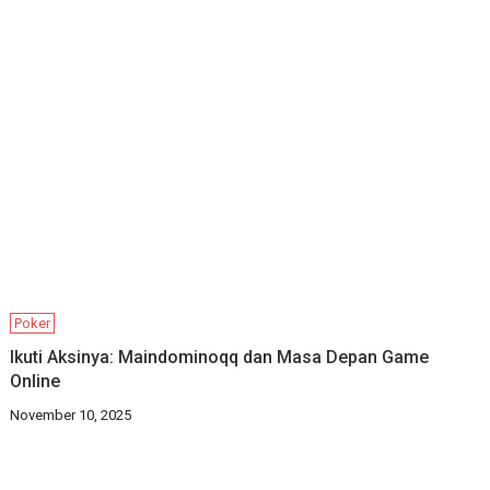
Poker
Ikuti Aksinya: Maindominoqq dan Masa Depan Game
Online
November 10, 2025