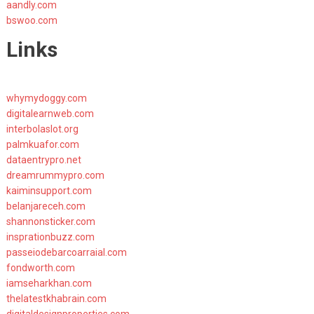
aandly.com
bswoo.com
Links
whymydoggy.com
digitalearnweb.com
interbolaslot.org
palmkuafor.com
dataentrypro.net
dreamrummypro.com
kaiminsupport.com
belanjareceh.com
shannonsticker.com
insprationbuzz.com
passeiodebarcoarraial.com
fondworth.com
iamseharkhan.com
thelatestkhabrain.com
digitaldesignproperties.com