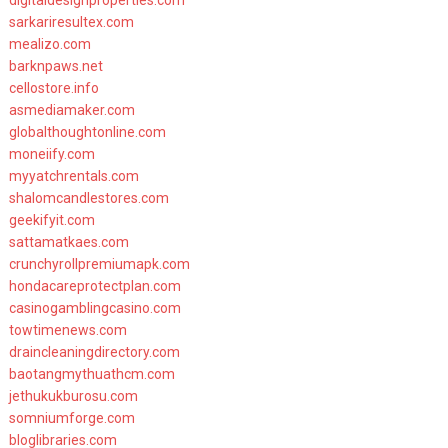
sarkariresultex.com
mealizo.com
barknpaws.net
cellostore.info
asmediamaker.com
globalthoughtonline.com
moneiify.com
myyatchrentals.com
shalomcandlestores.com
geekifyit.com
sattamatkaes.com
crunchyrollpremiumapk.com
hondacareprotectplan.com
casinogamblingcasino.com
towtimenews.com
draincleaningdirectory.com
baotangmythuathcm.com
jethukukburosu.com
somniumforge.com
bloglibraries.com