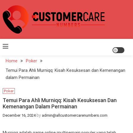
Skip
to
content
Situs Judi Online Terbaik
Dengan Deposit Pulsa Untuk
Slot Online
Home
Poker
Temui Para Ahli Murniqq: Kisah Kesuksesan dan Kemenangan
dalam Permainan
Poker
Temui Para Ahli Murniqq: Kisah Kesuksesan Dan
Kemenangan Dalam Permainan
by
December 16, 2024
admin@allcustomercarenumbers.com
Murniqq adalah game online multipemain populer yang telah