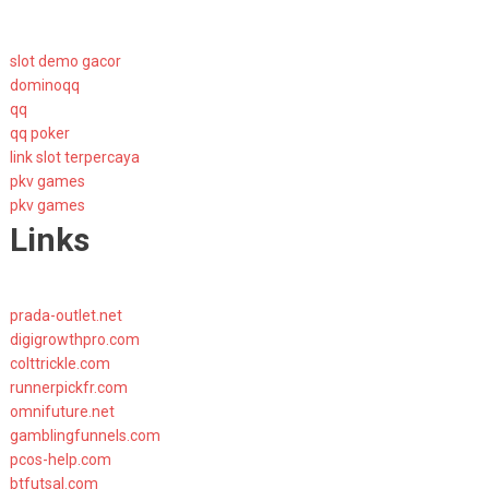
slot demo gacor
dominoqq
qq
qq poker
link slot terpercaya
pkv games
pkv games
Links
prada-outlet.net
digigrowthpro.com
colttrickle.com
runnerpickfr.com
omnifuture.net
gamblingfunnels.com
pcos-help.com
btfutsal.com