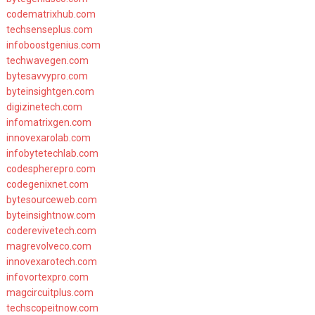
codematrixhub.com
techsenseplus.com
infoboostgenius.com
techwavegen.com
bytesavvypro.com
byteinsightgen.com
digizinetech.com
infomatrixgen.com
innovexarolab.com
infobytetechlab.com
codespherepro.com
codegenixnet.com
bytesourceweb.com
byteinsightnow.com
coderevivetech.com
magrevolveco.com
innovexarotech.com
infovortexpro.com
magcircuitplus.com
techscopeitnow.com