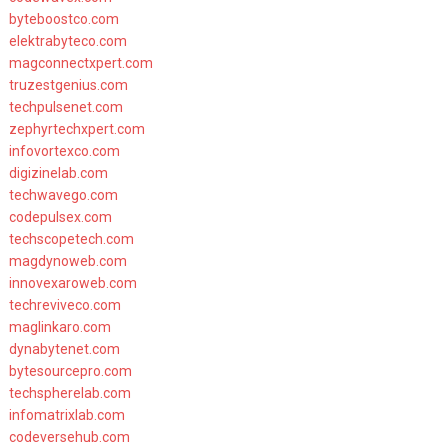
byteboostco.com
elektrabyteco.com
magconnectxpert.com
truzestgenius.com
techpulsenet.com
zephyrtechxpert.com
infovortexco.com
digizinelab.com
techwavego.com
codepulsex.com
techscopetech.com
magdynoweb.com
innovexaroweb.com
techreviveco.com
maglinkaro.com
dynabytenet.com
bytesourcepro.com
techspherelab.com
infomatrixlab.com
codeversehub.com