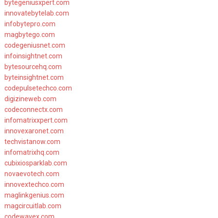
bytegeniusxpert.com
innovatebytelab.com
infobytepro.com
magbytego.com
codegeniusnet.com
infoinsightnet.com
bytesourcehq.com
byteinsightnet.com
codepulsetechco.com
digizineweb.com
codeconnectx.com
infomatrixxpert.com
innovexaronet.com
techvistanow.com
infomatrixhq.com
cubixiosparklab.com
novaevotech.com
innovextechco.com
maglinkgenius.com
magcircuitlab.com
codewavex.com