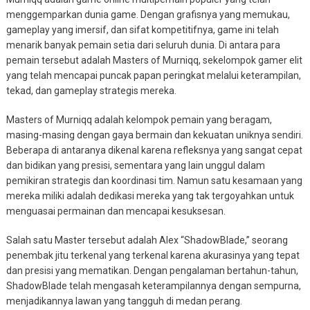
menggemparkan dunia game. Dengan grafisnya yang memukau,
gameplay yang imersif, dan sifat kompetitifnya, game ini telah
menarik banyak pemain setia dari seluruh dunia. Di antara para
pemain tersebut adalah Masters of Murniqq, sekelompok gamer elit
yang telah mencapai puncak papan peringkat melalui keterampilan,
tekad, dan gameplay strategis mereka.
Masters of Murniqq adalah kelompok pemain yang beragam,
masing-masing dengan gaya bermain dan kekuatan uniknya sendiri.
Beberapa di antaranya dikenal karena refleksnya yang sangat cepat
dan bidikan yang presisi, sementara yang lain unggul dalam
pemikiran strategis dan koordinasi tim. Namun satu kesamaan yang
mereka miliki adalah dedikasi mereka yang tak tergoyahkan untuk
menguasai permainan dan mencapai kesuksesan.
Salah satu Master tersebut adalah Alex “ShadowBlade,” seorang
penembak jitu terkenal yang terkenal karena akurasinya yang tepat
dan presisi yang mematikan. Dengan pengalaman bertahun-tahun,
ShadowBlade telah mengasah keterampilannya dengan sempurna,
menjadikannya lawan yang tangguh di medan perang.