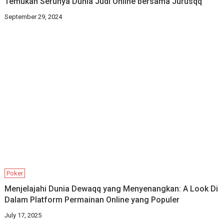
Temukan Serunya Dunia Judi Online bersama Jurusqq
September 29, 2024
Poker
Menjelajahi Dunia Dewaqq yang Menyenangkan: A Look Di
Dalam Platform Permainan Online yang Populer
July 17, 2025