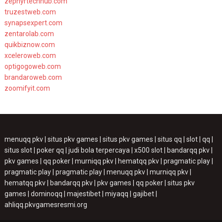
zephyrtechhub.com
truzestweb.com
synapsexpert.com
zentarolab.com
quikbiznow.com
xceleroweb.com
optigogoweb.com
brandaroweb.com
zoomifyit.com
menuqq pkv
|
situs pkv games
|
situs pkv games
|
situs qq
|
slot
|
qq
|
situs slot
|
poker qq
|
judi bola terpercaya
|
x500 slot
|
bandarqq pkv
|
pkv games
|
qq poker
|
murniqq pkv
|
hematqq pkv
|
pragmatic play
|
pragmatic play
|
pragmatic play
|
menuqq pkv
|
murniqq pkv
|
hematqq pkv
|
bandarqq pkv
|
pkv games
|
qq poker
|
situs pkv
games
|
dominoqq
|
majestibet
|
miyaqq
|
gajibet
|
ahliqq.pkvgamesresmi.org