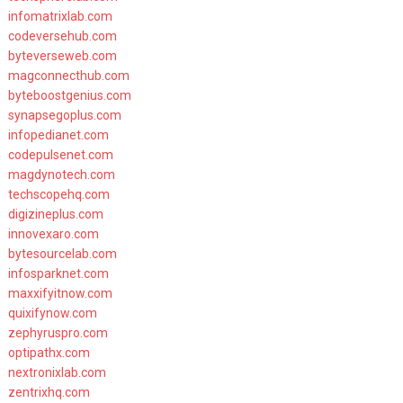
infomatrixlab.com
codeversehub.com
byteverseweb.com
magconnecthub.com
byteboostgenius.com
synapsegoplus.com
infopedianet.com
codepulsenet.com
magdynotech.com
techscopehq.com
digizineplus.com
innovexaro.com
bytesourcelab.com
infosparknet.com
maxxifyitnow.com
quixifynow.com
zephyruspro.com
optipathx.com
nextronixlab.com
zentrixhq.com