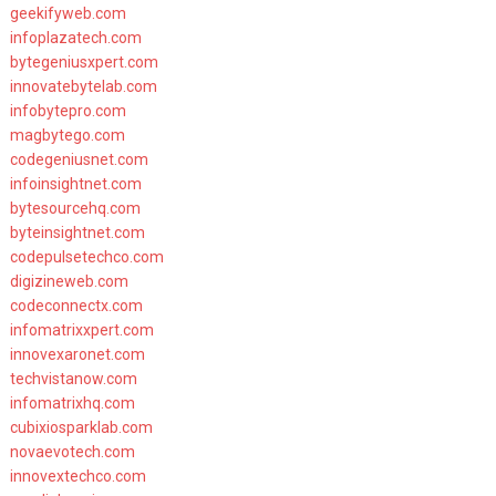
geekifyweb.com
infoplazatech.com
bytegeniusxpert.com
innovatebytelab.com
infobytepro.com
magbytego.com
codegeniusnet.com
infoinsightnet.com
bytesourcehq.com
byteinsightnet.com
codepulsetechco.com
digizineweb.com
codeconnectx.com
infomatrixxpert.com
innovexaronet.com
techvistanow.com
infomatrixhq.com
cubixiosparklab.com
novaevotech.com
innovextechco.com