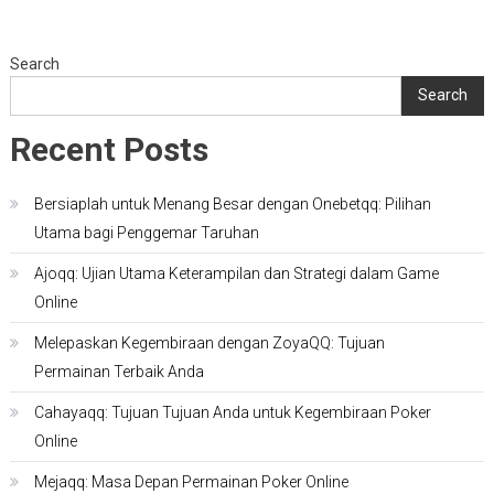
Search
Search
Recent Posts
Bersiaplah untuk Menang Besar dengan Onebetqq: Pilihan
Utama bagi Penggemar Taruhan
Ajoqq: Ujian Utama Keterampilan dan Strategi dalam Game
Online
Melepaskan Kegembiraan dengan ZoyaQQ: Tujuan
Permainan Terbaik Anda
Cahayaqq: Tujuan Tujuan Anda untuk Kegembiraan Poker
Online
Mejaqq: Masa Depan Permainan Poker Online