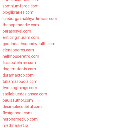
somniumforge.com
bloglibraries.com
luleburgaznakliyatfirmasi.com
thebapehoodie.com
parasosyal.com
enticingmuslim.com
goodhealthsoundwealth.com
elenapoems.com
hellmouseretro.com
fcsabatehran.com
dogemutants.com
duramaxtop.com
takamasoudia.com
twdoingthings.com
stellabluedesignsco.com
paulsauthor.com
desirablecodeful.com
flexigennet.com
heronameclub.com
medmarket.io