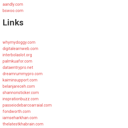
aandly.com
bswoo.com
Links
whymydoggy.com
digitalearnweb.com
interbolaslot.org
palmkuafor.com
dataentrypro.net
dreamrummypro.com
kaiminsupport.com
belanjareceh.com
shannonsticker.com
insprationbuzz.com
passeiodebarcoarraial.com
fondworth.com
iamseharkhan.com
thelatestkhabrain.com