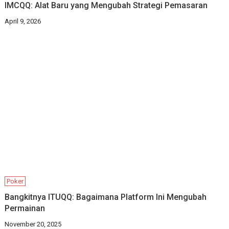
IMCQQ: Alat Baru yang Mengubah Strategi Pemasaran
April 9, 2026
Poker
Bangkitnya ITUQQ: Bagaimana Platform Ini Mengubah
Permainan
November 20, 2025