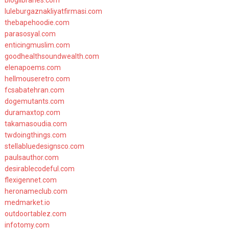
luleburgaznakliyatfirmasi.com
thebapehoodie.com
parasosyal.com
enticingmuslim.com
goodhealthsoundwealth.com
elenapoems.com
hellmouseretro.com
fcsabatehran.com
dogemutants.com
duramaxtop.com
takamasoudia.com
twdoingthings.com
stellabluedesignsco.com
paulsauthor.com
desirablecodeful.com
flexigennet.com
heronameclub.com
medmarket.io
outdoortablez.com
infotomy.com