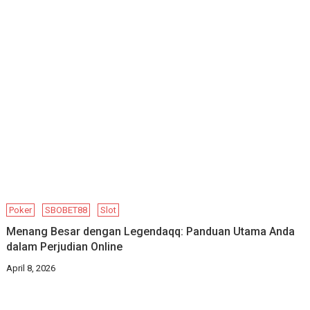
Poker
SBOBET88
Slot
Menang Besar dengan Legendaqq: Panduan Utama Anda
dalam Perjudian Online
April 8, 2026