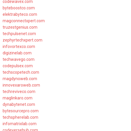
codewavex.com
byteboostco.com
elektrabyteco.com
magconnectxpert.com
truzestgenius.com
techpulsenet.com
zephyrtechxpert.com
infovortexco.com
digizinelab.com
techwavego.com
codepulsex.com
techscopetech.com
magdynoweb.com
innovexaroweb.com
techreviveco.com
maglinkaro.com
dynabytenet.com
bytesourcepro.com
techspherelab.com
infomatrixlab.com
codeversehub.com