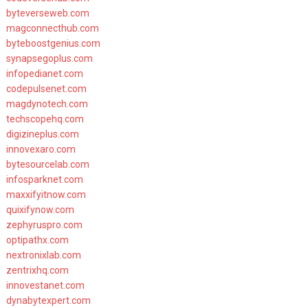
byteverseweb.com
magconnecthub.com
byteboostgenius.com
synapsegoplus.com
infopedianet.com
codepulsenet.com
magdynotech.com
techscopehq.com
digizineplus.com
innovexaro.com
bytesourcelab.com
infosparknet.com
maxxifyitnow.com
quixifynow.com
zephyruspro.com
optipathx.com
nextronixlab.com
zentrixhq.com
innovestanet.com
dynabytexpert.com