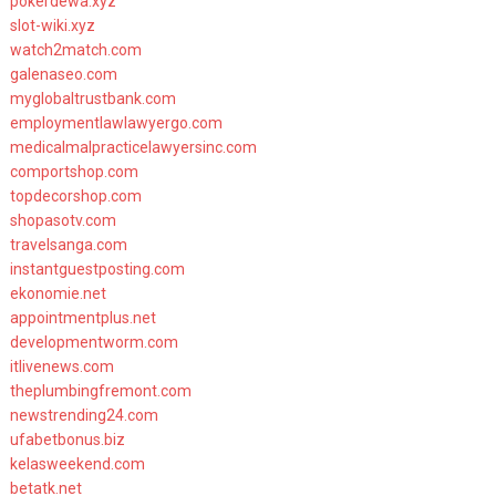
pokerdewa.xyz
slot-wiki.xyz
watch2match.com
galenaseo.com
myglobaltrustbank.com
employmentlawlawyergo.com
medicalmalpracticelawyersinc.com
comportshop.com
topdecorshop.com
shopasotv.com
travelsanga.com
instantguestposting.com
ekonomie.net
appointmentplus.net
developmentworm.com
itlivenews.com
theplumbingfremont.com
newstrending24.com
ufabetbonus.biz
kelasweekend.com
betatk.net