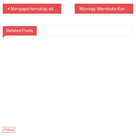
Post
Mengapa hematqq adalah makanan super terbaik untuk tubuh dan pikiran Anda
Murniqq: Membuka Kunci Rahasia Praktek yang Kuat dan Misterius
navigation
Related Posts
Poker