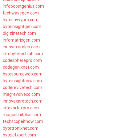
infoboostgenius.com
techwavegen.com
bytesavvypro.com
byteinsightgen.com
digizinetech.com
infomatrixgen.com
innovexarolab.com
infobytetechlab.com
codespherepro.com
codegenixnet.com
bytesourceweb.com
byteinsightnow.com
coderevivetech.com
magrevolveco.com
innovexarotech.com
infovortexpro.com
magcircuitplus.com
techscopeitnow.com
bytetronixnet.com
bytejetxpert.com