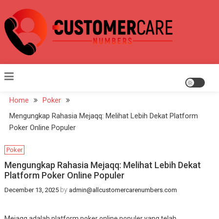
Skip
to
content
Situs Judi Online Terbaik
Dengan Deposit Pulsa Untuk
Slot Online
Home
Poker
Mengungkap Rahasia Mejaqq: Melihat Lebih Dekat Platform
Poker Online Populer
Poker
Mengungkap Rahasia Mejaqq: Melihat Lebih Dekat
Platform Poker Online Populer
by
December 13, 2025
admin@allcustomercarenumbers.com
Mejaqq adalah platform poker online populer yang telah