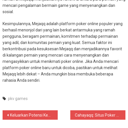
mencari pengalaman bermain game yang menyenangkan dan
sosial.
Kesimpulannya, Mejaqq adalah platform poker online populer yang
berhasil menonjol dari yang lain berkat antarmuka yang ramah
pengguna, beragam permainan, komitmen terhadap permainan
yang adil, dan komunitas pemain yang kuat. Semua faktor ini
berkontribusi pada kesuksesan Mejaqq dan menjadikannya favorit
di kalangan pemain yang mencari cara menyenangkan dan
mengasyikkan untuk menikmati poker online. Jika Anda mencari
platform poker online baru untuk dicoba, pastikan untuk melihat
Mejaqq lebih dekat – Anda mungkin bisa membuka beberapa
rahasia Anda sendiri.
pkv games
Post
Keluarkan Potensi Kemenanganmu dengan Permainan Seru Sahabatqq
Cahayaqq: Situs Poker Online Teratas yang Perlu Anda Ketahui
navigation