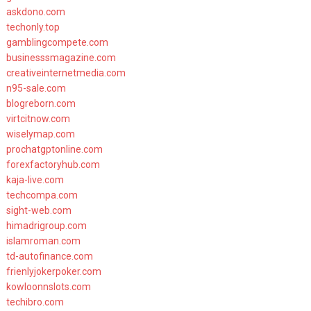
askdono.com
techonly.top
gamblingcompete.com
businesssmagazine.com
creativeinternetmedia.com
n95-sale.com
blogreborn.com
virtcitnow.com
wiselymap.com
prochatgptonline.com
forexfactoryhub.com
kaja-live.com
techcompa.com
sight-web.com
himadrigroup.com
islamroman.com
td-autofinance.com
frienlyjokerpoker.com
kowloonnslots.com
techibro.com