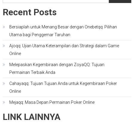
Recent Posts
Bersiaplah untuk Menang Besar dengan Onebetqq: Pilihan
Utama bagi Penggemar Taruhan
Ajoqq: Ujian Utama Keterampilan dan Strategi dalam Game
Online
Melepaskan Kegembiraan dengan ZoyaQQ: Tujuan
Permainan Terbaik Anda
Cahayaqq: Tujuan Tujuan Anda untuk Kegembiraan Poker
Online
Mejaqq: Masa Depan Permainan Poker Online
LINK LAINNYA