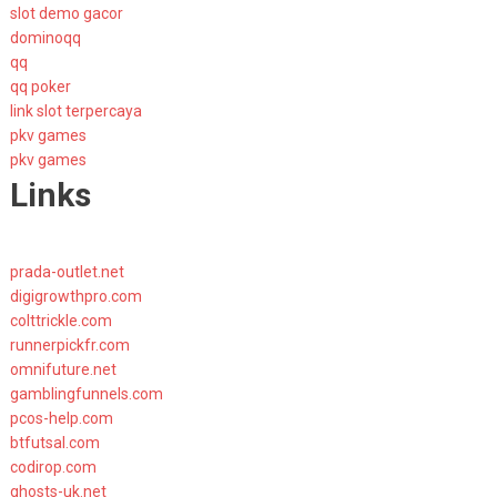
slot demo gacor
dominoqq
qq
qq poker
link slot terpercaya
pkv games
pkv games
Links
prada-outlet.net
digigrowthpro.com
colttrickle.com
runnerpickfr.com
omnifuture.net
gamblingfunnels.com
pcos-help.com
btfutsal.com
codirop.com
ghosts-uk.net