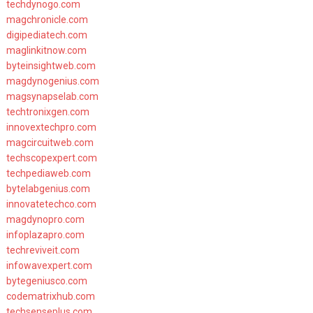
techdynogo.com
magchronicle.com
digipediatech.com
maglinkitnow.com
byteinsightweb.com
magdynogenius.com
magsynapselab.com
techtronixgen.com
innovextechpro.com
magcircuitweb.com
techscopexpert.com
techpediaweb.com
bytelabgenius.com
innovatetechco.com
magdynopro.com
infoplazapro.com
techreviveit.com
infowavexpert.com
bytegeniusco.com
codematrixhub.com
techsenseplus.com