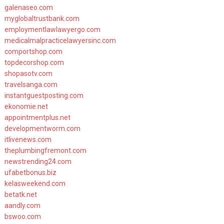
galenaseo.com
myglobaltrustbank.com
employmentlawlawyergo.com
medicalmalpracticelawyersinc.com
comportshop.com
topdecorshop.com
shopasotv.com
travelsanga.com
instantguestposting.com
ekonomie.net
appointmentplus.net
developmentworm.com
itlivenews.com
theplumbingfremont.com
newstrending24.com
ufabetbonus.biz
kelasweekend.com
betatk.net
aandly.com
bswoo.com