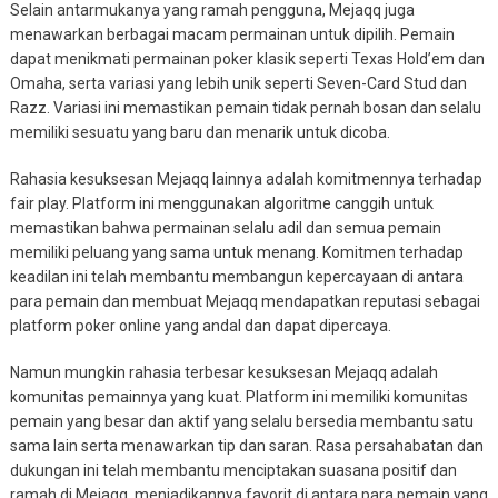
Selain antarmukanya yang ramah pengguna, Mejaqq juga
menawarkan berbagai macam permainan untuk dipilih. Pemain
dapat menikmati permainan poker klasik seperti Texas Hold’em dan
Omaha, serta variasi yang lebih unik seperti Seven-Card Stud dan
Razz. Variasi ini memastikan pemain tidak pernah bosan dan selalu
memiliki sesuatu yang baru dan menarik untuk dicoba.
Rahasia kesuksesan Mejaqq lainnya adalah komitmennya terhadap
fair play. Platform ini menggunakan algoritme canggih untuk
memastikan bahwa permainan selalu adil dan semua pemain
memiliki peluang yang sama untuk menang. Komitmen terhadap
keadilan ini telah membantu membangun kepercayaan di antara
para pemain dan membuat Mejaqq mendapatkan reputasi sebagai
platform poker online yang andal dan dapat dipercaya.
Namun mungkin rahasia terbesar kesuksesan Mejaqq adalah
komunitas pemainnya yang kuat. Platform ini memiliki komunitas
pemain yang besar dan aktif yang selalu bersedia membantu satu
sama lain serta menawarkan tip dan saran. Rasa persahabatan dan
dukungan ini telah membantu menciptakan suasana positif dan
ramah di Mejaqq, menjadikannya favorit di antara para pemain yang