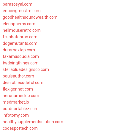
parasosyal.com
enticingmuslim.com
goodhealthsoundwealth.com
elenapoems.com
hellmouseretro.com
fcsabatehran.com
dogemutants.com
duramaxtop.com
takamasoudia.com
twdoingthings.com
stellabluedesignsco.com
paulsauthor.com
desirablecodeful.com
flexigennet.com
heronameclub.com
medmarket.io
outdoortablez.com
infotomy.com
healthysupplementsolution.com
codespottech.com