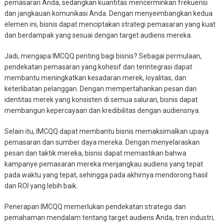
pemasaran Anda, sedangkan kuantitas mencerminkan frekuensi
dan jangkauan komunikasi Anda. Dengan menyeimbangkan kedua
elemen ini, bisnis dapat menciptakan strategi pemasaran yang kuat
dan berdampak yang sesuai dengan target audiens mereka.
Jadi, mengapa IMCQQ penting bagi bisnis? Sebagai permulaan,
pendekatan pemasaran yang kohesif dan terintegrasi dapat
membantu meningkatkan kesadaran merek, loyalitas, dan
keterlibatan pelanggan. Dengan mempertahankan pesan dan
identitas merek yang konsisten di semua saluran, bisnis dapat
membangun kepercayaan dan kredibilitas dengan audiensnya.
Selain itu, IMCQQ dapat membantu bisnis memaksimalkan upaya
pemasaran dan sumber daya mereka. Dengan menyelaraskan
pesan dan taktik mereka, bisnis dapat memastikan bahwa
kampanye pemasaran mereka menjangkau audiens yang tepat
pada waktu yang tepat, sehingga pada akhirnya mendorong hasil
dan ROI yang lebih baik.
Penerapan IMCQQ memerlukan pendekatan strategis dan
pemahaman mendalam tentang target audiens Anda, tren industri,