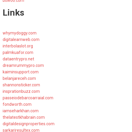
bswoo.com
Links
whymydoggy.com
digitalearnweb.com
interbolaslot.org
palmkuafor.com
dataentrypro.net
dreamrummypro.com
kaiminsupport.com
belanjareceh.com
shannonsticker.com
insprationbuzz.com
passeiodebarcoarraial.com
fondworth.com
iamseharkhan.com
thelatestkhabrain.com
digitaldesignproperties.com
sarkariresultex.com