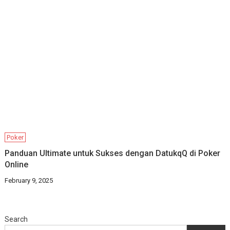
Poker
Panduan Ultimate untuk Sukses dengan DatukqQ di Poker
Online
February 9, 2025
Search