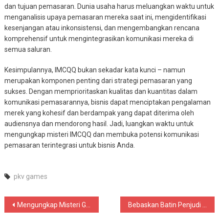
dan tujuan pemasaran. Dunia usaha harus meluangkan waktu untuk
menganalisis upaya pemasaran mereka saat ini, mengidentifikasi
kesenjangan atau inkonsistensi, dan mengembangkan rencana
komprehensif untuk mengintegrasikan komunikasi mereka di
semua saluran.
Kesimpulannya, IMCQQ bukan sekadar kata kunci – namun
merupakan komponen penting dari strategi pemasaran yang
sukses. Dengan memprioritaskan kualitas dan kuantitas dalam
komunikasi pemasarannya, bisnis dapat menciptakan pengalaman
merek yang kohesif dan berdampak yang dapat diterima oleh
audiensnya dan mendorong hasil. Jadi, luangkan waktu untuk
mengungkap misteri IMCQQ dan membuka potensi komunikasi
pemasaran terintegrasi untuk bisnis Anda.
pkv games
Post
Mengungkap Misteri Gemarqq: Panduan Batu Penyembuhan Kuno
Bebaskan Batin Penjudi Anda dengan GarudaQQ: Pengalaman Poker Online Terbaik