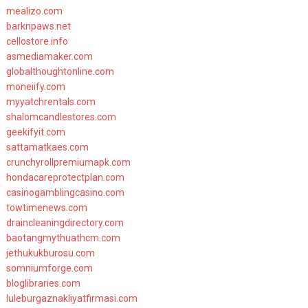
mealizo.com
barknpaws.net
cellostore.info
asmediamaker.com
globalthoughtonline.com
moneiify.com
myyatchrentals.com
shalomcandlestores.com
geekifyit.com
sattamatkaes.com
crunchyrollpremiumapk.com
hondacareprotectplan.com
casinogamblingcasino.com
towtimenews.com
draincleaningdirectory.com
baotangmythuathcm.com
jethukukburosu.com
somniumforge.com
bloglibraries.com
luleburgaznakliyatfirmasi.com