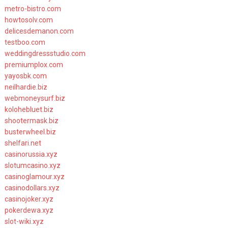
metro-bistro.com
howtosolv.com
delicesdemanon.com
testboo.com
weddingdressstudio.com
premiumplox.com
yayosbk.com
neilhardie.biz
webmoneysurf.biz
kolohebluet.biz
shootermask.biz
busterwheel.biz
shelfari.net
casinorussia.xyz
slotumcasino.xyz
casinoglamour.xyz
casinodollars.xyz
casinojoker.xyz
pokerdewa.xyz
slot-wiki.xyz