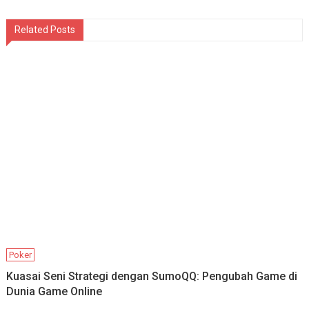
navigation
Related Posts
Poker
Kuasai Seni Strategi dengan SumoQQ: Pengubah Game di
Dunia Game Online