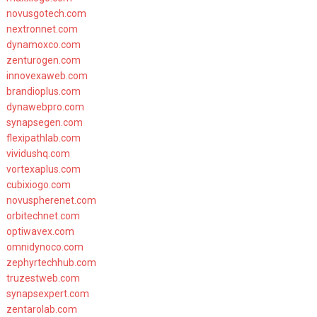
novusgotech.com
nextronnet.com
dynamoxco.com
zenturogen.com
innovexaweb.com
brandioplus.com
dynawebpro.com
synapsegen.com
flexipathlab.com
vividushq.com
vortexaplus.com
cubixiogo.com
novuspherenet.com
orbitechnet.com
optiwavex.com
omnidynoco.com
zephyrtechhub.com
truzestweb.com
synapsexpert.com
zentarolab.com