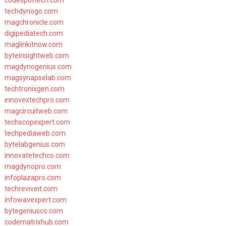
techdynogo.com
magchronicle.com
digipediatech.com
maglinkitnow.com
byteinsightweb.com
magdynogenius.com
magsynapselab.com
techtronixgen.com
innovextechpro.com
magcircuitweb.com
techscopexpert.com
techpediaweb.com
bytelabgenius.com
innovatetechco.com
magdynopro.com
infoplazapro.com
techreviveit.com
infowavexpert.com
bytegeniusco.com
codematrixhub.com