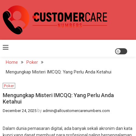
Skip
to
content
Situs Judi Online Terbaik
Dengan Deposit Pulsa Untuk
Slot Online
Home
Poker
Mengungkap Misteri IMCQQ: Yang Perlu Anda Ketahui
Poker
Mengungkap Misteri IMCQQ: Yang Perlu Anda
Ketahui
by
December 24, 2025
admin@allcustomercarenumbers.com
Dalam dunia pemasaran digital, ada banyak sekali akronim dan kata
kunci yang dapat membuat para profesional paling berpengalaman