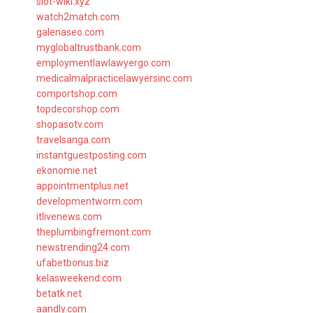
slot-wiki.xyz
watch2match.com
galenaseo.com
myglobaltrustbank.com
employmentlawlawyergo.com
medicalmalpracticelawyersinc.com
comportshop.com
topdecorshop.com
shopasotv.com
travelsanga.com
instantguestposting.com
ekonomie.net
appointmentplus.net
developmentworm.com
itlivenews.com
theplumbingfremont.com
newstrending24.com
ufabetbonus.biz
kelasweekend.com
betatk.net
aandly.com