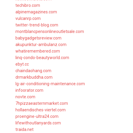
techibro.com
alpinemagazines.com
vulcanrp.com
twitter-trend-blog.com
montblancpensonlineoutletsale.com
babygadgetsreview.com
akupunktur-ambulanz.com
whatiremembered.com
linq-condo-beautyworld.com
ebyt.cc
chaindaohang.com
drmarkbuddha.com
lg-air-conditioning-maintenance.com
infoorator.com
novte.com
7hpizzaeasternmarket.com
hollaendisches-viertel.com
proengine-ultra24.com
lifewithoutlanyards.com
traida.net