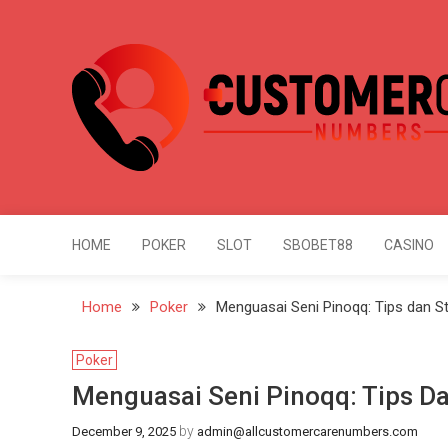
Skip
to
content
Situs Judi Onl
Pilih situs judi online terbaik yang mendukung deposit puls
Terbaik Deng
online. Nikmati permainan yang mudah diakses dengan tr
Deposit Pulsa U
praktis.
Slot Online
HOME
POKER
SLOT
SBOBET88
CASINO
Home
Poker
Menguasai Seni Pinoqq: Tips dan S
Poker
Menguasai Seni Pinoqq: Tips Da
by
December 9, 2025
admin@allcustomercarenumbers.com