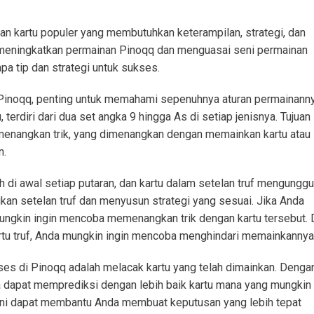
nan kartu populer yang membutuhkan keterampilan, strategi, dan
n meningkatkan permainan Pinoqq dan menguasai seni permainan
apa tip dan strategi untuk sukses.
Pinoqq, penting untuk memahami sepenuhnya aturan permainanny
erdiri dari dua set angka 9 hingga As di setiap jenisnya. Tujuan
menangkan trik, yang dimenangkan dengan memainkan kartu atau
n.
lih di awal setiap putaran, dan kartu dalam setelan truf mengunggu
ikan setelan truf dan menyusun strategi yang sesuai. Jika Anda
 mungkin ingin mencoba memenangkan trik dengan kartu tersebut. 
 kartu truf, Anda mungkin ingin mencoba menghindari memainkannya
kses di Pinoqq adalah melacak kartu yang telah dimainkan. Denga
a dapat memprediksi dengan lebih baik kartu mana yang mungkin
 Ini dapat membantu Anda membuat keputusan yang lebih tepat