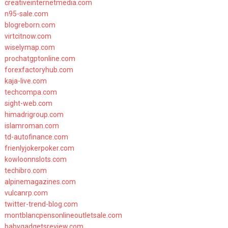
creativeinternetmedia.com
n95-sale.com
blogreborn.com
virtcitnow.com
wiselymap.com
prochatgptonline.com
forexfactoryhub.com
kaja-live.com
techcompa.com
sight-web.com
himadrigroup.com
islamroman.com
td-autofinance.com
frienlyjokerpoker.com
kowloonnslots.com
techibro.com
alpinemagazines.com
vulcanrp.com
twitter-trend-blog.com
montblancpensonlineoutletsale.com
babygadgetsreview.com