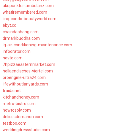
akupunktur-ambulanz.com
whatiremembered.com
linq-condo-beautyworld.com
ebyt.cc
chaindaohang.com
drmarkbuddha.com
lg-air-conditioning-maintenance.com
infoorator.com
novte.com
7hpizzaeasternmarket.com
hollaendisches-viertel.com
proengine-ultra24.com
lifewithoutlanyards.com
traida.net
kitchandhoney.com
metro-bistro.com
howtosolv.com
delicesdemanon.com
testboo.com
weddingdressstudio.com