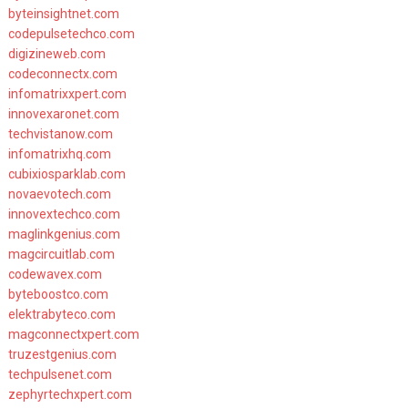
byteinsightnet.com
codepulsetechco.com
digizineweb.com
codeconnectx.com
infomatrixxpert.com
innovexaronet.com
techvistanow.com
infomatrixhq.com
cubixiosparklab.com
novaevotech.com
innovextechco.com
maglinkgenius.com
magcircuitlab.com
codewavex.com
byteboostco.com
elektrabyteco.com
magconnectxpert.com
truzestgenius.com
techpulsenet.com
zephyrtechxpert.com