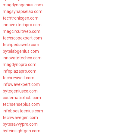
magdynogenius.com
magsynapselab.com
techtronixgen.com
innovextechpro.com
magcircuitweb.com
techscopexpert.com
techpediaweb.com
bytelabgenius.com
innovatetechco.com
magdynopro.com
infoplazapro.com
techreviveit.com
infowavexpert.com
bytegeniusco.com
codematrixhub.com
techsenseplus.com
infoboostgenius.com
techwavegen.com
bytesavvypro.com
byteinsightgen.com