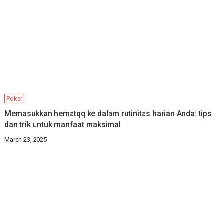
Poker
Memasukkan hematqq ke dalam rutinitas harian Anda: tips
dan trik untuk manfaat maksimal
March 23, 2025