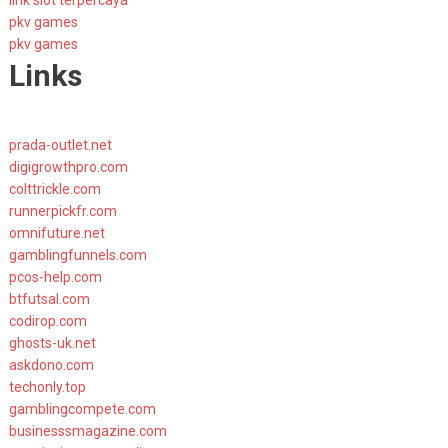
pkv games
pkv games
Links
prada-outlet.net
digigrowthpro.com
colttrickle.com
runnerpickfr.com
omnifuture.net
gamblingfunnels.com
pcos-help.com
btfutsal.com
codirop.com
ghosts-uk.net
askdono.com
techonly.top
gamblingcompete.com
businesssmagazine.com