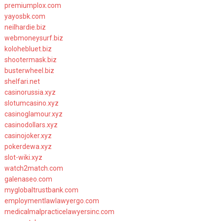
premiumplox.com
yayosbk.com
neilhardie.biz
webmoneysurf.biz
kolohebluet.biz
shootermask.biz
busterwheel.biz
shelfari.net
casinorussia.xyz
slotumcasino.xyz
casinoglamour.xyz
casinodollars.xyz
casinojoker.xyz
pokerdewa.xyz
slot-wiki.xyz
watch2match.com
galenaseo.com
myglobaltrustbank.com
employmentlawlawyergo.com
medicalmalpracticelawyersinc.com