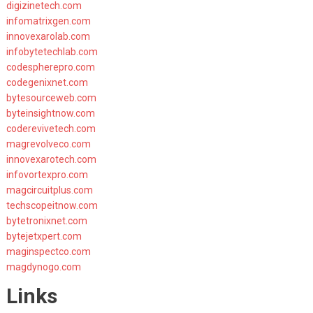
digizinetech.com
infomatrixgen.com
innovexarolab.com
infobytetechlab.com
codespherepro.com
codegenixnet.com
bytesourceweb.com
byteinsightnow.com
coderevivetech.com
magrevolveco.com
innovexarotech.com
infovortexpro.com
magcircuitplus.com
techscopeitnow.com
bytetronixnet.com
bytejetxpert.com
maginspectco.com
magdynogo.com
Links