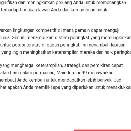
signifikan dan meningkatkan peluang Anda untuk memenangkan
 terhadap tindakan lawan Anda dan kemampuan untuk
arkan lingkungan kompetitif di mana pemain dapat menguji
 dunia. Gim ini menampilkan sistem peringkat yang memungkinka
ntuk posisi teratas di papan peringkat. Ini menambah lapisan
yang ingin meningkatkan keterampilan mereka dan naik peringka
ang menghargai keterampilan, strategi, dan pemikiran cepat.
atau baru dalam permainan, Maindomino99 menawarkan
embuat Anda kembali untuk mendapatkan lebih banyak. Jadi
ihat apakah Anda memiliki apa yang diperlukan untuk menaklukka