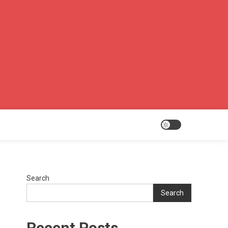
Search
Search
Recent Posts