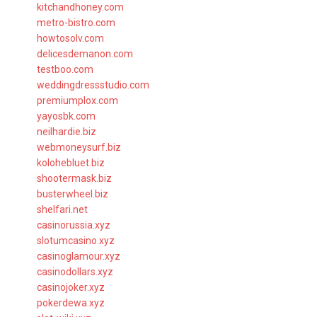
kitchandhoney.com
metro-bistro.com
howtosolv.com
delicesdemanon.com
testboo.com
weddingdressstudio.com
premiumplox.com
yayosbk.com
neilhardie.biz
webmoneysurf.biz
kolohebluet.biz
shootermask.biz
busterwheel.biz
shelfari.net
casinorussia.xyz
slotumcasino.xyz
casinoglamour.xyz
casinodollars.xyz
casinojoker.xyz
pokerdewa.xyz