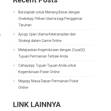
Bersiaplah untuk Menang Besar dengan
Onebetqq: Pilihan Utama bagi Penggemar
Taruhan
Ajoqq: Ujian Utama Keterampilan dan
0
Strategi dalam Game Online
a
Melepaskan Kegembiraan dengan ZoyaQQ:
Tujuan Permainan Terbaik Anda
Cahayaqq: Tujuan Tujuan Anda untuk
Kegembiraan Poker Online
Mejaqq: Masa Depan Permainan Poker
Online
LINK LAINNYA