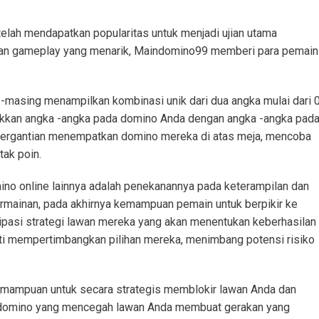
lah mendapatkan popularitas untuk menjadi ujian utama
 dan gameplay yang menarik, Maindomino99 memberi para pemain
 -masing menampilkan kombinasi unik dari dua angka mulai dari 
okkan angka -angka pada domino Anda dengan angka -angka pad
 bergantian menempatkan domino mereka di atas meja, mencoba
ak poin.
 online lainnya adalah penekanannya pada keterampilan dan
rmainan, pada akhirnya kemampuan pemain untuk berpikir ke
pasi strategi lawan mereka yang akan menentukan keberhasilan
ati mempertimbangkan pilihan mereka, menimbang potensi risiko
emampuan untuk secara strategis memblokir lawan Anda dan
omino yang mencegah lawan Anda membuat gerakan yang