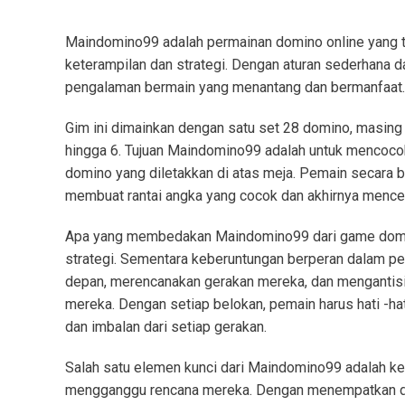
Maindomino99 adalah permainan domino online yang te
keterampilan dan strategi. Dengan aturan sederhana
pengalaman bermain yang menantang dan bermanfaat.
Gim ini dimainkan dengan satu set 28 domino, masing
hingga 6. Tujuan Maindomino99 adalah untuk mencoc
domino yang diletakkan di atas meja. Pemain secara
membuat rantai angka yang cocok dan akhirnya mencet
Apa yang membedakan Maindomino99 dari game domino
strategi. Sementara keberuntungan berperan dalam pe
depan, merencanakan gerakan mereka, dan mengantisi
mereka. Dengan setiap belokan, pemain harus hati -h
dan imbalan dari setiap gerakan.
Salah satu elemen kunci dari Maindomino99 adalah k
mengganggu rencana mereka. Dengan menempatkan d