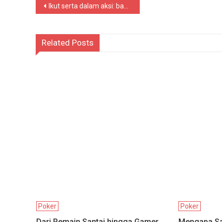
Post
Ikut serta dalam aksi: bagaimana jurusqq mengubah permainan
navigation
Related Posts
Poker
Poker
Dari Pemain Santai hingga Gamer
Mengapa Sa