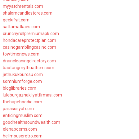
myyatchrentals.com
shalomcandlestores.com
geekifyit.com
sattamatkaes.com
crunchyrollpremiumapk.com
hondacareprotectplan.com
casinogamblingcasino.com
towtimenews.com
draincleaningdirectory.com
baotangmythuathcm.com
jethukukburosu.com
somniumforge.com
bloglibraries.com
luleburgaznakliyatfirmasi.com
thebapehoodie.com
parasosyal.com
enticingmuslim.com
goodhealthsoundwealth.com
elenapoems.com
hellmouseretro.com