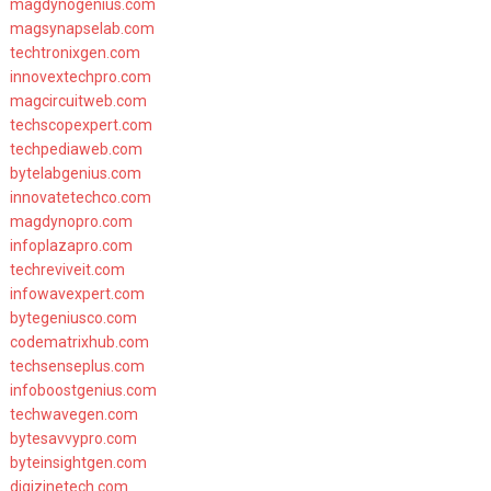
magdynogenius.com
magsynapselab.com
techtronixgen.com
innovextechpro.com
magcircuitweb.com
techscopexpert.com
techpediaweb.com
bytelabgenius.com
innovatetechco.com
magdynopro.com
infoplazapro.com
techreviveit.com
infowavexpert.com
bytegeniusco.com
codematrixhub.com
techsenseplus.com
infoboostgenius.com
techwavegen.com
bytesavvypro.com
byteinsightgen.com
digizinetech.com