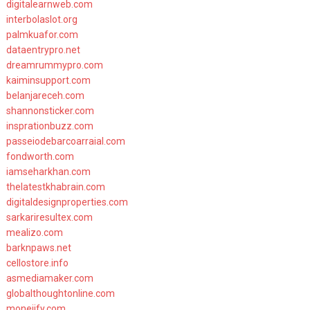
digitalearnweb.com
interbolaslot.org
palmkuafor.com
dataentrypro.net
dreamrummypro.com
kaiminsupport.com
belanjareceh.com
shannonsticker.com
insprationbuzz.com
passeiodebarcoarraial.com
fondworth.com
iamseharkhan.com
thelatestkhabrain.com
digitaldesignproperties.com
sarkariresultex.com
mealizo.com
barknpaws.net
cellostore.info
asmediamaker.com
globalthoughtonline.com
moneiify.com