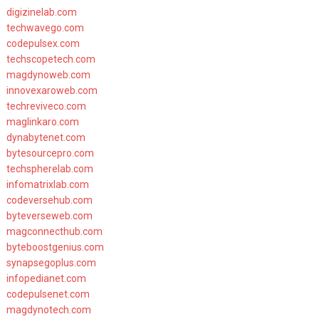
digizinelab.com
techwavego.com
codepulsex.com
techscopetech.com
magdynoweb.com
innovexaroweb.com
techreviveco.com
maglinkaro.com
dynabytenet.com
bytesourcepro.com
techspherelab.com
infomatrixlab.com
codeversehub.com
byteverseweb.com
magconnecthub.com
byteboostgenius.com
synapsegoplus.com
infopedianet.com
codepulsenet.com
magdynotech.com