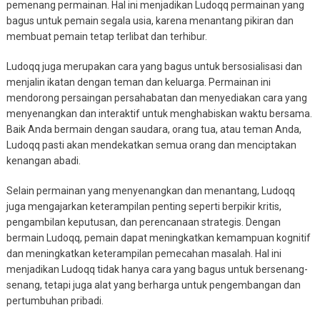
pemenang permainan. Hal ini menjadikan Ludoqq permainan yang
bagus untuk pemain segala usia, karena menantang pikiran dan
membuat pemain tetap terlibat dan terhibur.
Ludoqq juga merupakan cara yang bagus untuk bersosialisasi dan
menjalin ikatan dengan teman dan keluarga. Permainan ini
mendorong persaingan persahabatan dan menyediakan cara yang
menyenangkan dan interaktif untuk menghabiskan waktu bersama.
Baik Anda bermain dengan saudara, orang tua, atau teman Anda,
Ludoqq pasti akan mendekatkan semua orang dan menciptakan
kenangan abadi.
Selain permainan yang menyenangkan dan menantang, Ludoqq
juga mengajarkan keterampilan penting seperti berpikir kritis,
pengambilan keputusan, dan perencanaan strategis. Dengan
bermain Ludoqq, pemain dapat meningkatkan kemampuan kognitif
dan meningkatkan keterampilan pemecahan masalah. Hal ini
menjadikan Ludoqq tidak hanya cara yang bagus untuk bersenang-
senang, tetapi juga alat yang berharga untuk pengembangan dan
pertumbuhan pribadi.