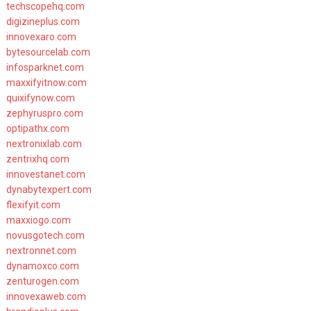
techscopehq.com
digizineplus.com
innovexaro.com
bytesourcelab.com
infosparknet.com
maxxifyitnow.com
quixifynow.com
zephyruspro.com
optipathx.com
nextronixlab.com
zentrixhq.com
innovestanet.com
dynabytexpert.com
flexifyit.com
maxxiogo.com
novusgotech.com
nextronnet.com
dynamoxco.com
zenturogen.com
innovexaweb.com