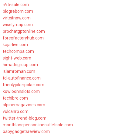
n95-sale.com
blogreborn.com
virtcitnow.com
wiselymap.com
prochatgptonline.com
forexfactoryhub.com
kaja-live.com
techcompa.com
sight-web.com
himadrigroup.com
islamroman.com
td-autofinance.com
frienlyjokerpoker.com
kowloonnslots.com
techibro.com
alpinemagazines.com
vulcanrp.com
twitter-trend-blog.com
montblancpensonlineoutletsale.com
babygadgetsreview.com