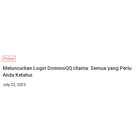
Poker
Meluncurkan Login DominoQQ Utama: Semua yang Perlu
Anda Ketahui
July 23, 2025