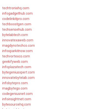
techtronixhq.com
infogadgethub.com
codelinkitpro.com
techboostgen.com
techsensehub.com
bytelabtech.com
innovatexaweb.com
magdynotechco.com
infosparkitnow.com
techvortexco.com
geekifyweb.com
infoplazatech.com
bytegeniusxpert.com
innovatebytelab.com
infobytepro.com
magbytego.com
codegeniusnet.com
infoinsightnet.com
bytesourcehq.com