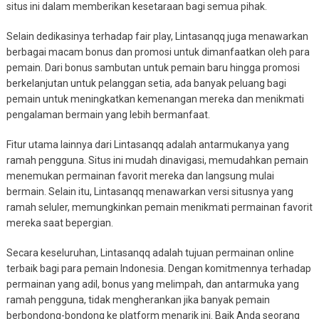
situs ini dalam memberikan kesetaraan bagi semua pihak.
Selain dedikasinya terhadap fair play, Lintasanqq juga menawarkan
berbagai macam bonus dan promosi untuk dimanfaatkan oleh para
pemain. Dari bonus sambutan untuk pemain baru hingga promosi
berkelanjutan untuk pelanggan setia, ada banyak peluang bagi
pemain untuk meningkatkan kemenangan mereka dan menikmati
pengalaman bermain yang lebih bermanfaat.
Fitur utama lainnya dari Lintasanqq adalah antarmukanya yang
ramah pengguna. Situs ini mudah dinavigasi, memudahkan pemain
menemukan permainan favorit mereka dan langsung mulai
bermain. Selain itu, Lintasanqq menawarkan versi situsnya yang
ramah seluler, memungkinkan pemain menikmati permainan favorit
mereka saat bepergian.
Secara keseluruhan, Lintasanqq adalah tujuan permainan online
terbaik bagi para pemain Indonesia. Dengan komitmennya terhadap
permainan yang adil, bonus yang melimpah, dan antarmuka yang
ramah pengguna, tidak mengherankan jika banyak pemain
berbondong-bondong ke platform menarik ini. Baik Anda seorang