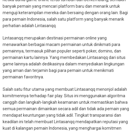
banyak pemain yang mencari platform baru dan menarik untuk
menguji keterampilan mereka dan bersaing dengan orang lain. Bagi
para pemain Indonesia, salah satu platform yang banyak menarik
perhatian adalah Lintasanqq.
Lintasanqq merupakan destinasi permainan online yang
menawarkan berbagai macam permainan untuk dinikmati para
pemainnya, termasuk pilihan populer seperti poker, domino, dan
permainan kartu lainnya. Yang membedakan Lintasanqq dari situs
game lainnya adalah dedikasinya dalam menyediakan lingkungan
yang aman dan terjamin bagi para pemain untuk menikmati
permainan favoritnya.
Salah satu fitur utama yang membuat Lintasanqq menonjol adalah
komitmennya terhadap fair play. Situs ini menggunakan algoritma
canggih dan langkah-langkah keamanan untuk memastikan bahwa
semua permainan dimainkan secara adil dan tidak ada pemain yang
mendapat keuntungan yang tidak adil. Tingkat transparansi dan
keadilan ini telah membuat Lintasanqq mendapatkan reputasi yang
kuat di kalangan pemain Indonesia, yang menghargai komitmen