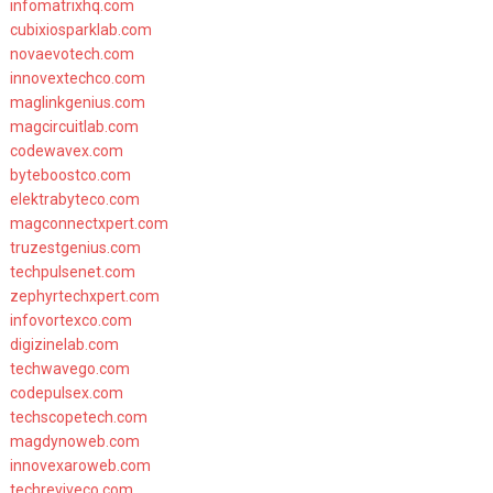
infomatrixhq.com
cubixiosparklab.com
novaevotech.com
innovextechco.com
maglinkgenius.com
magcircuitlab.com
codewavex.com
byteboostco.com
elektrabyteco.com
magconnectxpert.com
truzestgenius.com
techpulsenet.com
zephyrtechxpert.com
infovortexco.com
digizinelab.com
techwavego.com
codepulsex.com
techscopetech.com
magdynoweb.com
innovexaroweb.com
techreviveco.com