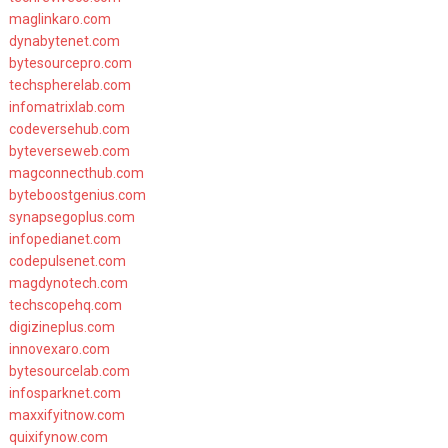
maglinkaro.com
dynabytenet.com
bytesourcepro.com
techspherelab.com
infomatrixlab.com
codeversehub.com
byteverseweb.com
magconnecthub.com
byteboostgenius.com
synapsegoplus.com
infopedianet.com
codepulsenet.com
magdynotech.com
techscopehq.com
digizineplus.com
innovexaro.com
bytesourcelab.com
infosparknet.com
maxxifyitnow.com
quixifynow.com