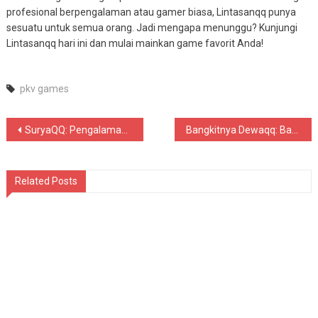
profesional berpengalaman atau gamer biasa, Lintasanqq punya
sesuatu untuk semua orang. Jadi mengapa menunggu? Kunjungi
Lintasanqq hari ini dan mulai mainkan game favorit Anda!
pkv games
Post
SuryaQQ: Pengalaman Judi Online Terbaik
Bangkitnya Dewaqq: Bagaimana Platform Ini Mengambil alih Dunia Game Online
navigation
Related Posts