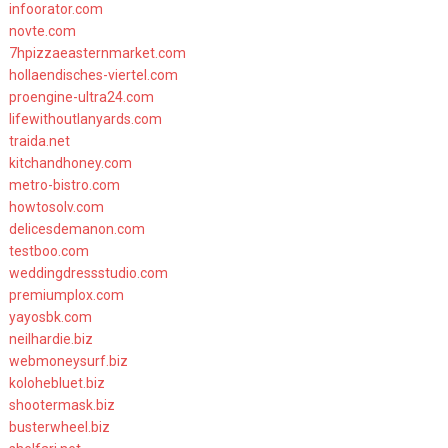
infoorator.com
novte.com
7hpizzaeasternmarket.com
hollaendisches-viertel.com
proengine-ultra24.com
lifewithoutlanyards.com
traida.net
kitchandhoney.com
metro-bistro.com
howtosolv.com
delicesdemanon.com
testboo.com
weddingdressstudio.com
premiumplox.com
yayosbk.com
neilhardie.biz
webmoneysurf.biz
kolohebluet.biz
shootermask.biz
busterwheel.biz