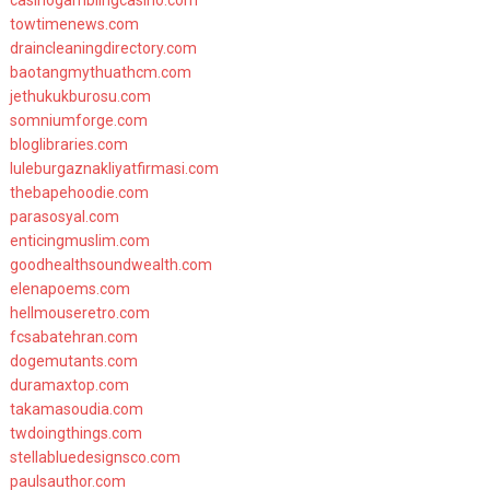
towtimenews.com
draincleaningdirectory.com
baotangmythuathcm.com
jethukukburosu.com
somniumforge.com
bloglibraries.com
luleburgaznakliyatfirmasi.com
thebapehoodie.com
parasosyal.com
enticingmuslim.com
goodhealthsoundwealth.com
elenapoems.com
hellmouseretro.com
fcsabatehran.com
dogemutants.com
duramaxtop.com
takamasoudia.com
twdoingthings.com
stellabluedesignsco.com
paulsauthor.com