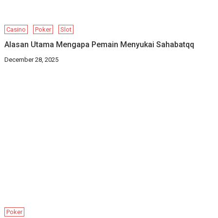
Casino
Poker
Slot
Alasan Utama Mengapa Pemain Menyukai Sahabatqq
December 28, 2025
Poker