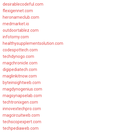
desirablecodeful.com
flexigennet.com
heronameclub.com
medmarket.io
outdoortablez.com
infotomy.com
healthysupplementsolution.com
codespottech.com
techdynogo.com
magchronicle.com
digipediatech.com
maglinkitnow.com
byteinsightweb.com
magdynogenius.com
magsynapselab.com
techtronixgen.com
innovextechpro.com
magcircuitweb.com
techscopexpert.com
techpediaweb.com