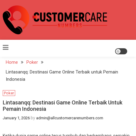
Skip
to
content
Situs Judi Online Terbaik
Dengan Deposit Pulsa Untuk
Slot Online
Home
Poker
Lintasanqq: Destinasi Game Online Terbaik untuk Pemain
Indonesia
Poker
Lintasanqq: Destinasi Game Online Terbaik Untuk
Pemain Indonesia
by
January 1, 2026
admin@allcustomercarenumbers.com
Ketika dunia game online terus tumbuh dan berkembang, semakin