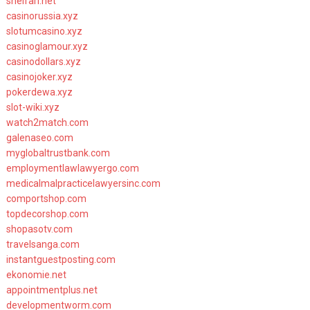
shelfari.net
casinorussia.xyz
slotumcasino.xyz
casinoglamour.xyz
casinodollars.xyz
casinojoker.xyz
pokerdewa.xyz
slot-wiki.xyz
watch2match.com
galenaseo.com
myglobaltrustbank.com
employmentlawlawyergo.com
medicalmalpracticelawyersinc.com
comportshop.com
topdecorshop.com
shopasotv.com
travelsanga.com
instantguestposting.com
ekonomie.net
appointmentplus.net
developmentworm.com