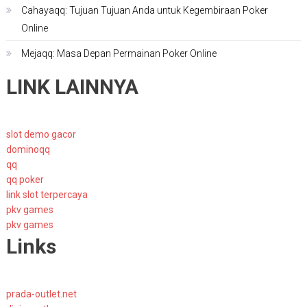
Cahayaqq: Tujuan Tujuan Anda untuk Kegembiraan Poker
Online
Mejaqq: Masa Depan Permainan Poker Online
LINK LAINNYA
slot demo gacor
dominoqq
qq
qq poker
link slot terpercaya
pkv games
pkv games
Links
prada-outlet.net