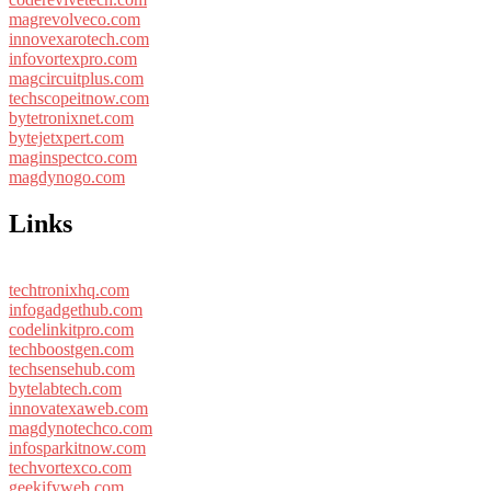
magrevolveco.com
innovexarotech.com
infovortexpro.com
magcircuitplus.com
techscopeitnow.com
bytetronixnet.com
bytejetxpert.com
maginspectco.com
magdynogo.com
Links
techtronixhq.com
infogadgethub.com
codelinkitpro.com
techboostgen.com
techsensehub.com
bytelabtech.com
innovatexaweb.com
magdynotechco.com
infosparkitnow.com
techvortexco.com
geekifyweb.com