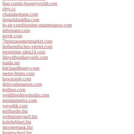
linq-condo-beautyworld.com
ebyt.cc
chaindaohang.com
drmarkbuddha.com
lg-air-conditioning-maintenance.com
infoorator.com
novte.com
7hpizzaeasternmarket.com
hollaendisches-viertel.com
proengine-ultra24.com
lifewithoutlanyards.com
traida.net
kitchandhoney.com
metro-bistro.com
howtosolv.com
delicesdemanon.com
testboo.com
weddingdressstudio.com
premiumplox.com
yayosbk.com
neilhardie.biz
webmoneysurf.biz
kolohebluet.biz
shootermask.biz
busterwheel.biz