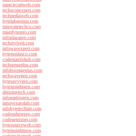
magcircuitweb.com
techscopexpert.com
techpediaweb.com
bytelabgenius.com
innovatetechco.com
magdynopro.com
infoplazapro.com
techreviveit.com
infowavexpert.com
bytegeniusco.com
codematrixhub.com
techsenseplus.com
infoboostgenius.com
techwavegen.com
bytesavvypro.com
byteinsightgen.com
digizinetech.com
infomatrixgen.com
innovexarolab.com
infobytetechlab.com
codespherepro.com
codegenixnet.com
bytesourceweb.com
byteinsightnow.com
coderevivetech.com