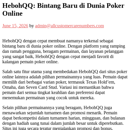
HebohQQ: Bintang Baru di Dunia Poker
Online
June 15, 2026
by
admin@allcustomercarenumbers.com
HebohQQ dengan cepat membuat namanya terkenal sebagai
bintang baru di dunia poker online. Dengan platform yang ramping
dan ramah pengguna, beragam permainan, dan layanan pelanggan
yang sangat baik, HebohQQ dengan cepat menjadi favorit di
kalangan pemain poker online.
Salah satu fitur utama yang membedakan HebohQQ dari situs poker
online lainnya adalah pilihan permainannya yang luas. Pemain dapat
memilih dari berbagai varian poker, termasuk Texas Hold’em,
Omaha, dan Seven Card Stud. Variasi ini memastikan bahwa
pemain dari semua tingkat keahlian dan preferensi dapat
menemukan permainan yang cocok untuk mereka.
Selain pilihan permainannya yang beragam, HebohQQ juga
menawarkan sejumlah turnamen dan promosi menarik. Pemain
dapat berkompetisi dalam turnamen harian, mingguan, dan bulanan
dengan hadiah uang tunai dalam jumlah besar untuk diperebutkan.
Situs ini juga secara teratur menjalankan promosi dan bonus,