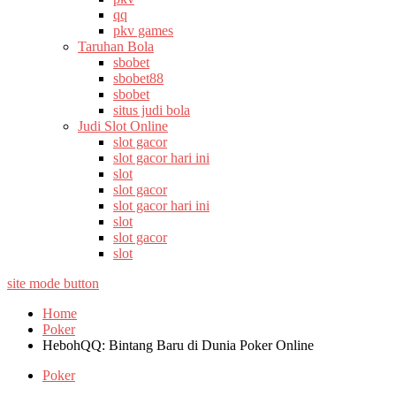
qq
pkv games
Taruhan Bola
sbobet
sbobet88
sbobet
situs judi bola
Judi Slot Online
slot gacor
slot gacor hari ini
slot
slot gacor
slot gacor hari ini
slot
slot gacor
slot
site mode button
Home
Poker
HebohQQ: Bintang Baru di Dunia Poker Online
Poker