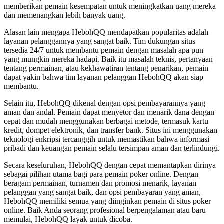
memberikan pemain kesempatan untuk meningkatkan uang mereka
dan memenangkan lebih banyak uang.
Alasan lain mengapa HebohQQ mendapatkan popularitas adalah
layanan pelanggannya yang sangat baik. Tim dukungan situs
tersedia 24/7 untuk membantu pemain dengan masalah apa pun
yang mungkin mereka hadapi. Baik itu masalah teknis, pertanyaan
tentang permainan, atau kekhawatiran tentang penarikan, pemain
dapat yakin bahwa tim layanan pelanggan HebohQQ akan siap
membantu.
Selain itu, HebohQQ dikenal dengan opsi pembayarannya yang
aman dan andal. Pemain dapat menyetor dan menarik dana dengan
cepat dan mudah menggunakan berbagai metode, termasuk kartu
kredit, dompet elektronik, dan transfer bank. Situs ini menggunakan
teknologi enkripsi tercanggih untuk memastikan bahwa informasi
pribadi dan keuangan pemain selalu tersimpan aman dan terlindungi.
Secara keseluruhan, HebohQQ dengan cepat memantapkan dirinya
sebagai pilihan utama bagi para pemain poker online. Dengan
beragam permainan, turnamen dan promosi menarik, layanan
pelanggan yang sangat baik, dan opsi pembayaran yang aman,
HebohQQ memiliki semua yang diinginkan pemain di situs poker
online. Baik Anda seorang profesional berpengalaman atau baru
memulai, HebohQQ layak untuk dicoba.