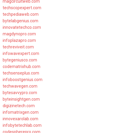
magcircuitweb.com
techscopexpert.com
techpediaweb.com
bytelabgenius.com
innovatetechco.com
magdynopro.com
infoplazapro.com
techreviveit.com
infowavexpert.com
bytegeniusco.com
codematrixhub.com
techsenseplus.com
infoboostgenius.com
techwavegen.com
bytesavvypro.com
byteinsightgen.com
digizinetech.com
infomatrixgen.com
innovexarolab.com
infobytetechlab.com
codespherepro.com