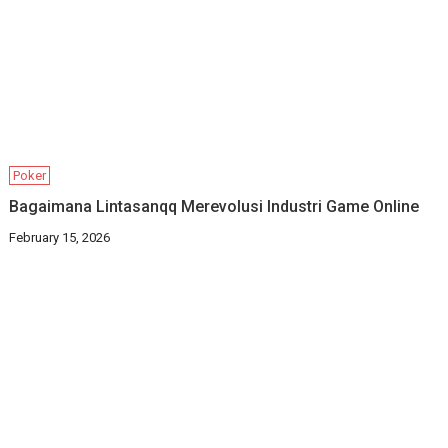
Poker
Bagaimana Lintasanqq Merevolusi Industri Game Online
February 15, 2026