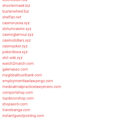
shootermask.biz
busterwheel.biz
shelfari.net
casinorussia.xyz
slotumcasino.xyz
casinoglamour.xyz
casinodollars.xyz
casinojoker.xyz
pokerdewa.xyz
slot-wiki.xyz
watch2match.com
galenaseo.com
myglobaltrustbank.com
employmentlawlawyergo.com
medicalmalpracticelawyersinc.com
comportshop.com
topdecorshop.com
shopasotv.com
travelsanga.com
instantguestposting.com