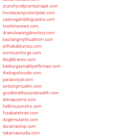
crunchyrollpremiumapk.com
hondacareprotectplan.com
casinogamblingcasino.com
towtimenews.com
draincleaningdirectory.com
baotangmythuathcm.com
jethukukburosu.com
somniumforge.com
bloglibraries.com
luleburgaznakliyatfirmasi.com
thebapehoodie.com
parasosyal.com
enticingmuslim.com
goodhealthsoundwealth.com
elenapoems.com
hellmouseretro.com
fcsabatehran.com
dogemutants.com
duramaxtop.com
takamasoudia.com