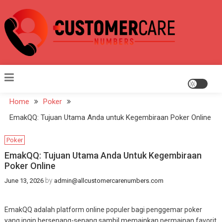
Skip
to
content
Situs Judi Online Terbaik
Dengan Deposit Pulsa Untuk
Slot Online
Home
Poker
EmakQQ: Tujuan Utama Anda untuk Kegembiraan Poker Online
Poker
EmakQQ: Tujuan Utama Anda Untuk Kegembiraan
Poker Online
by
June 13, 2026
admin@allcustomercarenumbers.com
EmakQQ adalah platform online populer bagi penggemar poker
yang ingin bersenang-senang sambil memainkan permainan favorit