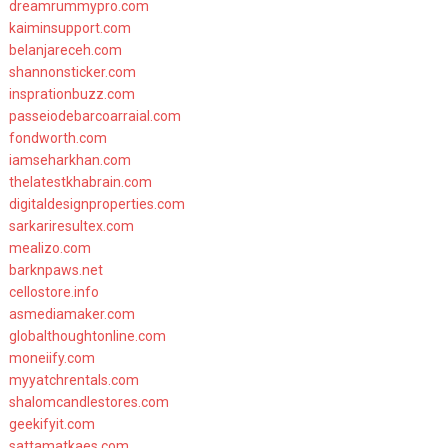
dreamrummypro.com
kaiminsupport.com
belanjareceh.com
shannonsticker.com
insprationbuzz.com
passeiodebarcoarraial.com
fondworth.com
iamseharkhan.com
thelatestkhabrain.com
digitaldesignproperties.com
sarkariresultex.com
mealizo.com
barknpaws.net
cellostore.info
asmediamaker.com
globalthoughtonline.com
moneiify.com
myyatchrentals.com
shalomcandlestores.com
geekifyit.com
sattamatkaes.com