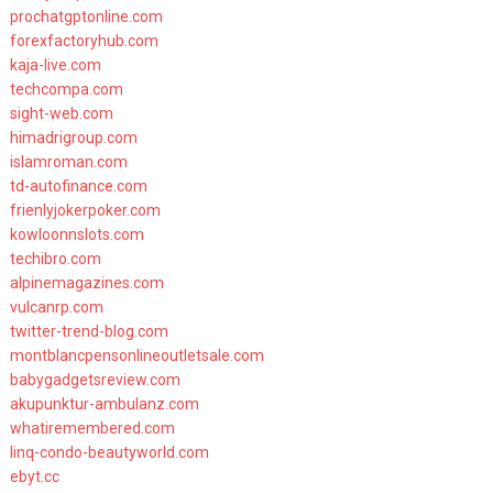
prochatgptonline.com
forexfactoryhub.com
kaja-live.com
techcompa.com
sight-web.com
himadrigroup.com
islamroman.com
td-autofinance.com
frienlyjokerpoker.com
kowloonnslots.com
techibro.com
alpinemagazines.com
vulcanrp.com
twitter-trend-blog.com
montblancpensonlineoutletsale.com
babygadgetsreview.com
akupunktur-ambulanz.com
whatiremembered.com
linq-condo-beautyworld.com
ebyt.cc