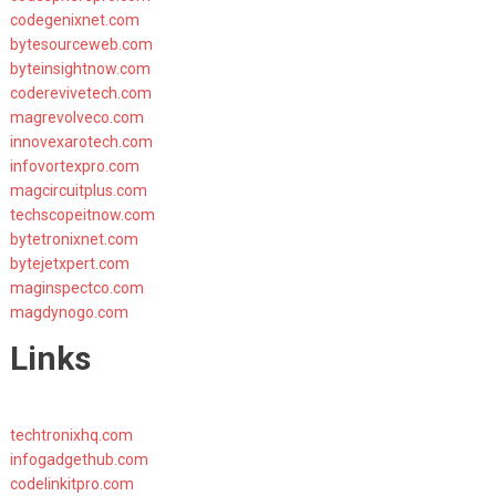
codegenixnet.com
bytesourceweb.com
byteinsightnow.com
coderevivetech.com
magrevolveco.com
innovexarotech.com
infovortexpro.com
magcircuitplus.com
techscopeitnow.com
bytetronixnet.com
bytejetxpert.com
maginspectco.com
magdynogo.com
Links
techtronixhq.com
infogadgethub.com
codelinkitpro.com