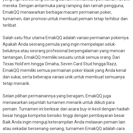
mereka. Dengan antarmuka yang ramping dan ramah pengguna,
EmakQQ menawarkan berbagai macam permainan poker,
turnamen, dan promosi untuk membuat pemain tetap terhibur dan
terlibat.
Salah satu fitur utama EmakQQ adalah variasi permainan pokernya.
Apakah Anda seorang pemula yang ingin mempelajari seluk-
beluknya atau seorang profesional berpengalaman yang mencari
tantangan, EmakQQ memiliki sesuatu untuk semua orang. Dari
Texas Hold’em hingga Omaha, Seven Card Stud hingga Razz,
EmakQQ memiliki semua permainan poker klasik yang Anda kenal
dan sukai, serta beberapa variasi unik untuk membuat semuanya
tetap menarik.
Selain pilihan permainannya yang beragam, EmakQQ juga
menawarkan sejumlah turnamen menarik untuk diikuti para
pemain. Turnamen ini berkisar dari acara buy-in kecil dengan hadiah
besar hingga kompetisi berisiko tinggi dengan pembayaran besar.
Baik Anda ingin menguji keterampilan Anda melawan pemain lain
atau sekadar bersenang-senang, turnamen EmakQQ adalah cara