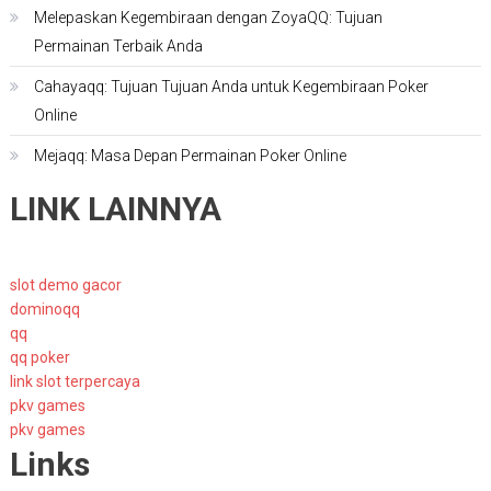
Melepaskan Kegembiraan dengan ZoyaQQ: Tujuan
Permainan Terbaik Anda
Cahayaqq: Tujuan Tujuan Anda untuk Kegembiraan Poker
Online
Mejaqq: Masa Depan Permainan Poker Online
LINK LAINNYA
slot demo gacor
dominoqq
qq
qq poker
link slot terpercaya
pkv games
pkv games
Links