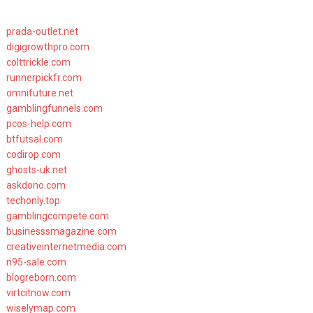
prada-outlet.net
digigrowthpro.com
colttrickle.com
runnerpickfr.com
omnifuture.net
gamblingfunnels.com
pcos-help.com
btfutsal.com
codirop.com
ghosts-uk.net
askdono.com
techonly.top
gamblingcompete.com
businesssmagazine.com
creativeinternetmedia.com
n95-sale.com
blogreborn.com
virtcitnow.com
wiselymap.com