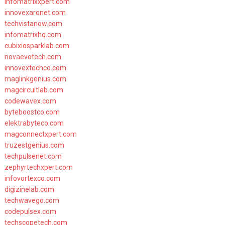
infomatrixxpert.com
innovexaronet.com
techvistanow.com
infomatrixhq.com
cubixiosparklab.com
novaevotech.com
innovextechco.com
maglinkgenius.com
magcircuitlab.com
codewavex.com
byteboostco.com
elektrabyteco.com
magconnectxpert.com
truzestgenius.com
techpulsenet.com
zephyrtechxpert.com
infovortexco.com
digizinelab.com
techwavego.com
codepulsex.com
techscopetech.com