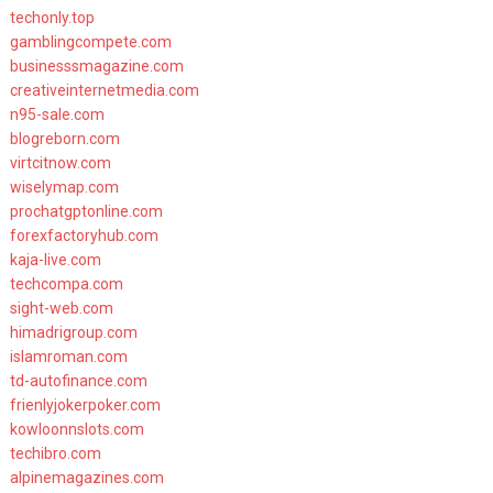
techonly.top
gamblingcompete.com
businesssmagazine.com
creativeinternetmedia.com
n95-sale.com
blogreborn.com
virtcitnow.com
wiselymap.com
prochatgptonline.com
forexfactoryhub.com
kaja-live.com
techcompa.com
sight-web.com
himadrigroup.com
islamroman.com
td-autofinance.com
frienlyjokerpoker.com
kowloonnslots.com
techibro.com
alpinemagazines.com