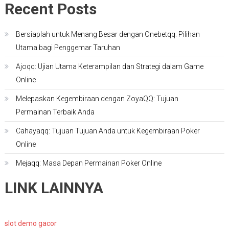
Recent Posts
Bersiaplah untuk Menang Besar dengan Onebetqq: Pilihan
Utama bagi Penggemar Taruhan
Ajoqq: Ujian Utama Keterampilan dan Strategi dalam Game
Online
Melepaskan Kegembiraan dengan ZoyaQQ: Tujuan
Permainan Terbaik Anda
Cahayaqq: Tujuan Tujuan Anda untuk Kegembiraan Poker
Online
Mejaqq: Masa Depan Permainan Poker Online
LINK LAINNYA
slot demo gacor