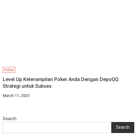
Poker
Level Up Keterampilan Poker Anda Dengan DepoQQ:
Strategi untuk Sukses
March 11, 2025
Search
Search