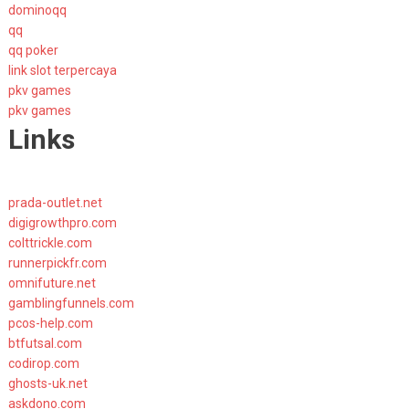
dominoqq
qq
qq poker
link slot terpercaya
pkv games
pkv games
Links
prada-outlet.net
digigrowthpro.com
colttrickle.com
runnerpickfr.com
omnifuture.net
gamblingfunnels.com
pcos-help.com
btfutsal.com
codirop.com
ghosts-uk.net
askdono.com