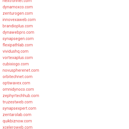
nextronnet.com
dynamoxco.com
zenturogen.com
innovexaweb.com
brandioplus.com
dynawebpro.com
synapsegen.com
flexipathlab.com
vividushq.com
vortexaplus.com
cubixiogo.com
novuspherenet.com
orbitechnet.com
optiwavex.com
omnidynoco.com
zephyrtechhub.com
truzestweb.com
synapsexpert.com
zentarolab.com
quikbiznow.com
xceleroweb.com