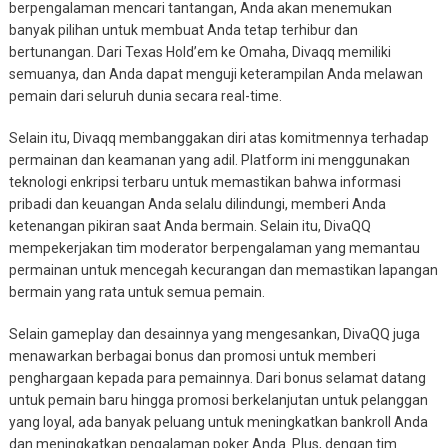
berpengalaman mencari tantangan, Anda akan menemukan
banyak pilihan untuk membuat Anda tetap terhibur dan
bertunangan. Dari Texas Hold’em ke Omaha, Divaqq memiliki
semuanya, dan Anda dapat menguji keterampilan Anda melawan
pemain dari seluruh dunia secara real-time.
Selain itu, Divaqq membanggakan diri atas komitmennya terhadap
permainan dan keamanan yang adil. Platform ini menggunakan
teknologi enkripsi terbaru untuk memastikan bahwa informasi
pribadi dan keuangan Anda selalu dilindungi, memberi Anda
ketenangan pikiran saat Anda bermain. Selain itu, DivaQQ
mempekerjakan tim moderator berpengalaman yang memantau
permainan untuk mencegah kecurangan dan memastikan lapangan
bermain yang rata untuk semua pemain.
Selain gameplay dan desainnya yang mengesankan, DivaQQ juga
menawarkan berbagai bonus dan promosi untuk memberi
penghargaan kepada para pemainnya. Dari bonus selamat datang
untuk pemain baru hingga promosi berkelanjutan untuk pelanggan
yang loyal, ada banyak peluang untuk meningkatkan bankroll Anda
dan meningkatkan pengalaman poker Anda. Plus, dengan tim