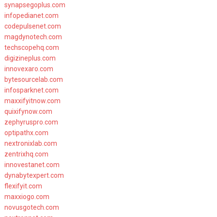
synapsegoplus.com
infopedianet.com
codepulsenet.com
magdynotech.com
techscopehq.com
digizineplus.com
innovexaro.com
bytesourcelab.com
infosparknet.com
maxxifyitnow.com
quixifynow.com
zephyruspro.com
optipathx.com
nextronixlab.com
zentrixhq.com
innovestanet.com
dynabytexpert.com
flexifyit.com
maxxiogo.com
novusgotech.com