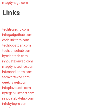
magdynogo.com
Links
techtronixhq.com
infogadgethub.com
codelinkitpro.com
techboostgen.com
techsensehub.com
bytelabtech.com
innovatexaweb.com
magdynotechco.com
infosparkitnow.com
techvortexco.com
geekifyweb.com
infoplazatech.com
bytegeniusxpert.com
innovatebytelab.com
infobytepro.com