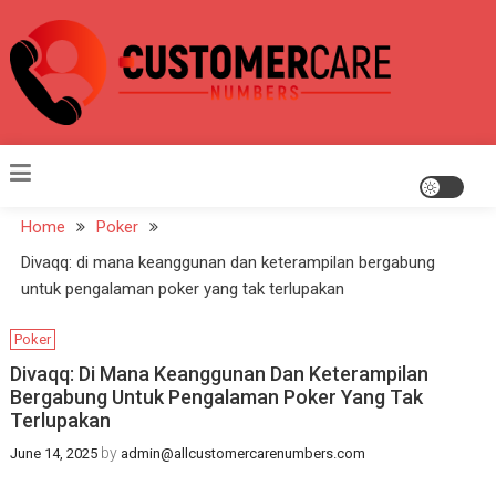
Skip
to
content
Situs Judi Online Terbaik
Dengan Deposit Pulsa Untuk
Slot Online
Home
Poker
Divaqq: di mana keanggunan dan keterampilan bergabung
untuk pengalaman poker yang tak terlupakan
Poker
Divaqq: Di Mana Keanggunan Dan Keterampilan
Bergabung Untuk Pengalaman Poker Yang Tak
Terlupakan
by
June 14, 2025
admin@allcustomercarenumbers.com