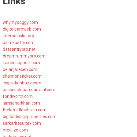
Links
whymydoggy.com
digitalearnweb.com
interbolaslot.org
palmkuafor.com
dataentrypro.net
dreamrummypro.com
kaiminsupport.com
belanjareceh.com
shannonsticker.com
insprationbuzz.com
passeiodebarcoarraial.com
fondworth.com
iamseharkhan.com
thelatestkhabrain.com
digitaldesignproperties.com
sarkariresultex.com
mealizo.com
barknpaws.net