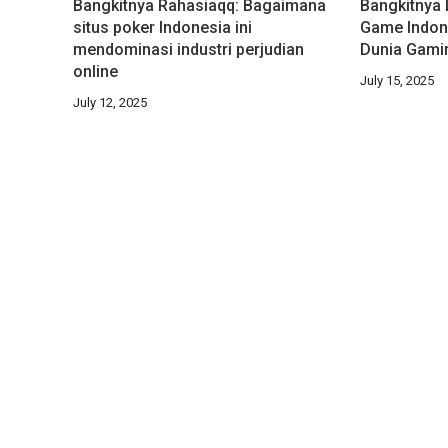
Bangkitnya Rahasiaqq: Bagaimana
Bangkitnya
situs poker Indonesia ini
Game Indon
mendominasi industri perjudian
Dunia Gami
online
July 15, 2025
July 12, 2025