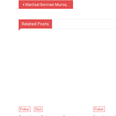
Post
Manfaat Bermain Murniqq: Bagaimana Game Ini Dapat Meningkatkan Kemampuan Kognitif Anda
navigation
Related Posts
Poker
Slot
Poker