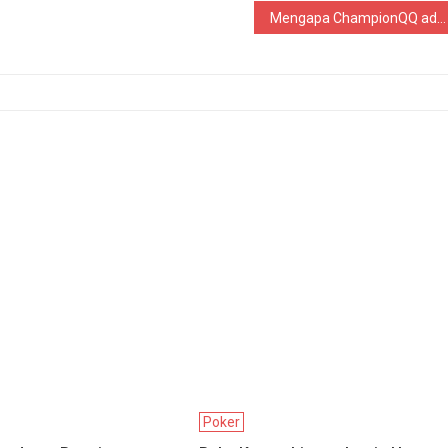
Mengapa ChampionQQ adalah Pilihan Utama bagi Gamer di Seluruh Dunia
Poker