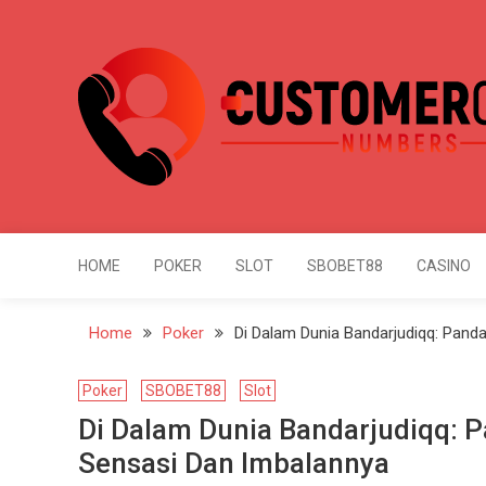
Skip
to
content
Situs Judi Onl
Pilih situs judi online terbaik yang mendukung deposit puls
Terbaik Deng
online. Nikmati permainan yang mudah diakses dengan tr
Deposit Pulsa U
praktis.
Slot Online
HOME
POKER
SLOT
SBOBET88
CASINO
Home
Poker
Di Dalam Dunia Bandarjudiqq: Pan
Poker
SBOBET88
Slot
Di Dalam Dunia Bandarjudiqq: 
Sensasi Dan Imbalannya