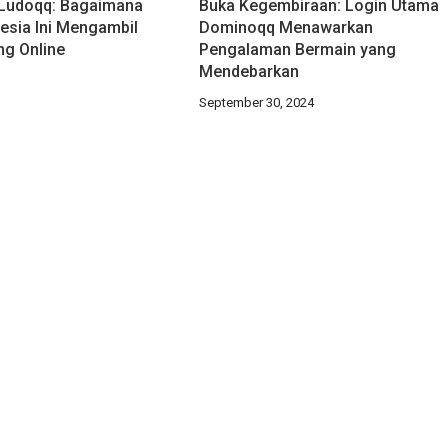
 Ludoqq: Bagaimana
Buka Kegembiraan: Login Utama
esia Ini Mengambil
Dominoqq Menawarkan
ng Online
Pengalaman Bermain yang
Mendebarkan
September 30, 2024