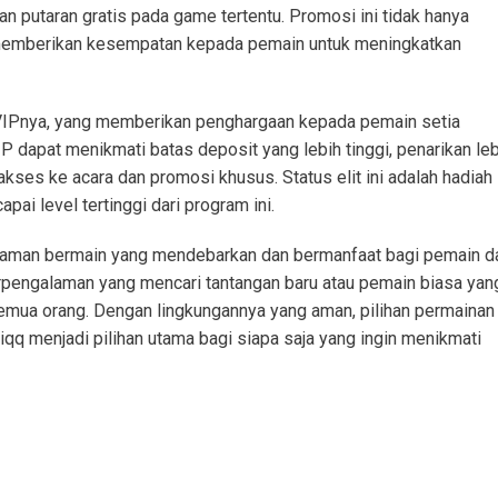
n putaran gratis pada game tertentu. Promosi ini tidak hanya
 memberikan kesempatan kepada pemain untuk meningkatkan
m VIPnya, yang memberikan penghargaan kepada pemain setia
P dapat menikmati batas deposit yang lebih tinggi, penarikan leb
kses ke acara dan promosi khusus. Status elit ini adalah hadiah
i level tertinggi dari program ini.
laman bermain yang mendebarkan dan bermanfaat bagi pemain da
erpengalaman yang mencari tantangan baru atau pemain biasa yan
 semua orang. Dengan lingkungannya yang aman, pilihan permainan
q menjadi pilihan utama bagi siapa saja yang ingin menikmati