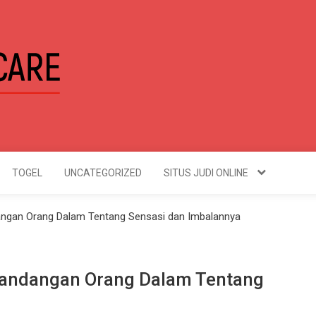
ine
a untuk slot
an
ansaksi yang
ntuk
TOGEL
UNCATEGORIZED
SITUS JUDI ONLINE
dangan Orang Dalam Tentang Sensasi dan Imbalannya
Pandangan Orang Dalam Tentang