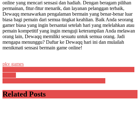
online yang mencari sensasi dan hadiah. Dengan beragam pilihan
permainan, fitur-fitur menarik, dan layanan pelanggan terbaik,
Dewaqq menawarkan pengalaman bermain yang benar-benar luar
biasa bagi pemain dari semua tingkat keahlian. Baik Anda seorang
gamer biasa yang ingin bersantai setelah hari yang melelahkan atau
pemain kompetitif yang ingin menguji keterampilan Anda melawan
orang lain, Dewaqq memiliki sesuatu untuk semua orang. Jadi
mengapa menunggu? Daftar ke Dewaqq hari ini dan mulailah
menikmati sensasi bermain game online!
pkv games
Post
Dari Pemula hingga Pro: Bagaimana Lintasanqq Merevolusi Game
Online
navigation
ITUQQ: Merevolusi Pengalaman Permainan Online
Related Posts