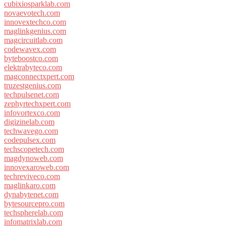
cubixiosparklab.com
novaevotech.com
innovextechco.com
maglinkgenius.com
magcircuitlab.com
codewavex.com
byteboostco.com
elektrabyteco.com
magconnectxpert.com
truzestgenius.com
techpulsenet.com
zephyrtechxpert.com
infovortexco.com
digizinelab.com
techwavego.com
codepulsex.com
techscopetech.com
magdynoweb.com
innovexaroweb.com
techreviveco.com
maglinkaro.com
dynabytenet.com
bytesourcepro.com
techspherelab.com
infomatrixlab.com