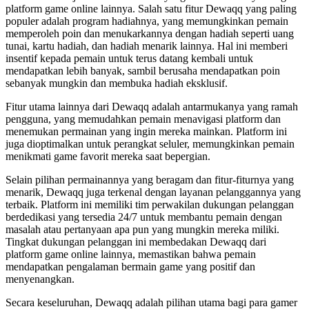
platform game online lainnya. Salah satu fitur Dewaqq yang paling
populer adalah program hadiahnya, yang memungkinkan pemain
memperoleh poin dan menukarkannya dengan hadiah seperti uang
tunai, kartu hadiah, dan hadiah menarik lainnya. Hal ini memberi
insentif kepada pemain untuk terus datang kembali untuk
mendapatkan lebih banyak, sambil berusaha mendapatkan poin
sebanyak mungkin dan membuka hadiah eksklusif.
Fitur utama lainnya dari Dewaqq adalah antarmukanya yang ramah
pengguna, yang memudahkan pemain menavigasi platform dan
menemukan permainan yang ingin mereka mainkan. Platform ini
juga dioptimalkan untuk perangkat seluler, memungkinkan pemain
menikmati game favorit mereka saat bepergian.
Selain pilihan permainannya yang beragam dan fitur-fiturnya yang
menarik, Dewaqq juga terkenal dengan layanan pelanggannya yang
terbaik. Platform ini memiliki tim perwakilan dukungan pelanggan
berdedikasi yang tersedia 24/7 untuk membantu pemain dengan
masalah atau pertanyaan apa pun yang mungkin mereka miliki.
Tingkat dukungan pelanggan ini membedakan Dewaqq dari
platform game online lainnya, memastikan bahwa pemain
mendapatkan pengalaman bermain game yang positif dan
menyenangkan.
Secara keseluruhan, Dewaqq adalah pilihan utama bagi para gamer