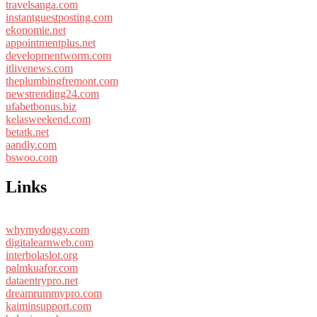
travelsanga.com
instantguestposting.com
ekonomie.net
appointmentplus.net
developmentworm.com
itlivenews.com
theplumbingfremont.com
newstrending24.com
ufabetbonus.biz
kelasweekend.com
betatk.net
aandly.com
bswoo.com
Links
whymydoggy.com
digitalearnweb.com
interbolaslot.org
palmkuafor.com
dataentrypro.net
dreamrummypro.com
kaiminsupport.com