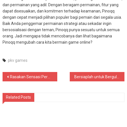
dan permainan yang adil. Dengan beragam permainan, fitur yang
dapat disesuaikan, dan komitmen terhadap keamanan, Pinoqq
dengan cepat menjadi pilihan populer bagi pemain dari segala usia.
Baik Anda penggemar permainan strategi atau sekadar ingin
bersosialisasi dengan teman, Pinoqq punya sesuatu untuk semua
orang. Jadi mengapa tidak mencobanya dan lihat bagaimana
Pinoqq mengubah cara kita bermain game online?
pkv games
Post
Rasakan Sensasi Permainan Poker Bersama Elangqq
Bersiaplah untuk Berguling: Menguasai Seni Ludoqq untuk Pemula
navigation
Related Posts