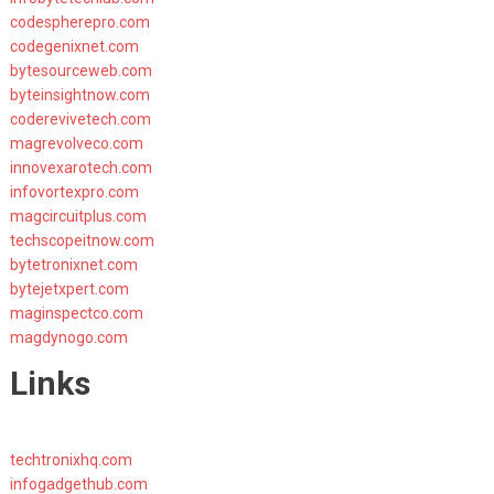
codespherepro.com
codegenixnet.com
bytesourceweb.com
byteinsightnow.com
coderevivetech.com
magrevolveco.com
innovexarotech.com
infovortexpro.com
magcircuitplus.com
techscopeitnow.com
bytetronixnet.com
bytejetxpert.com
maginspectco.com
magdynogo.com
Links
techtronixhq.com
infogadgethub.com