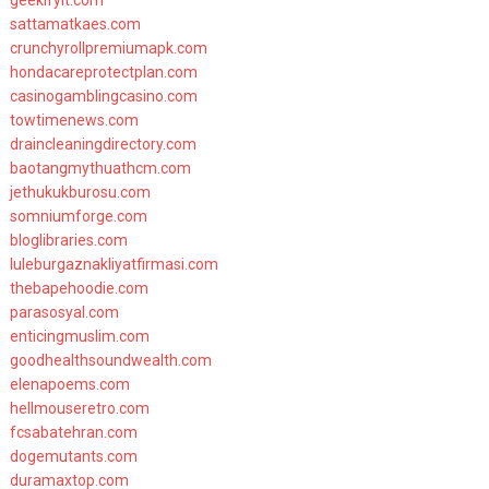
sattamatkaes.com
crunchyrollpremiumapk.com
hondacareprotectplan.com
casinogamblingcasino.com
towtimenews.com
draincleaningdirectory.com
baotangmythuathcm.com
jethukukburosu.com
somniumforge.com
bloglibraries.com
luleburgaznakliyatfirmasi.com
thebapehoodie.com
parasosyal.com
enticingmuslim.com
goodhealthsoundwealth.com
elenapoems.com
hellmouseretro.com
fcsabatehran.com
dogemutants.com
duramaxtop.com