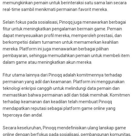
memungkinkan pemain untuk berinteraksi satu sama lain secara
real-time sambil menikmati permainan favorit mereka.
Selain fokus pada sosialisasi, Pinoqq juga menawarkan berbagai
fitur untuk meningkatkan pengalaman bermain game. Pemain
dapat menyesuaikan profil mereka, memperoleh prestasi, dan
berkompetisi dalam turnamen untuk memamerkan keahlian
mereka. Platform ini juga menawarkan berbagai pilihan
pembayaran, sehingga memudahkan pemain untuk membeli item
dalam game atau meningkatkan akun mereka.
Fitur utama lainnya dari Pinoqq adalah komitmennya terhadap
permainan yang adil dan keamanan. Platform ini menggunakan
teknologi enkripsi canggih untuk melindungi data pemain dan
memastikan bahwa permainan adil dan tidak memihak. Komitmen
terhadap keamanan dan keadilan telah membuat Pinoqq
mendapatkan reputasi sebagai platform game online yang
tepercaya dan andal.
Secara keseluruhan, Pinoqq mendefinisikan ulang lanskap game
online dengan berfokus pada sosialisasi, pembangunan komunitas,