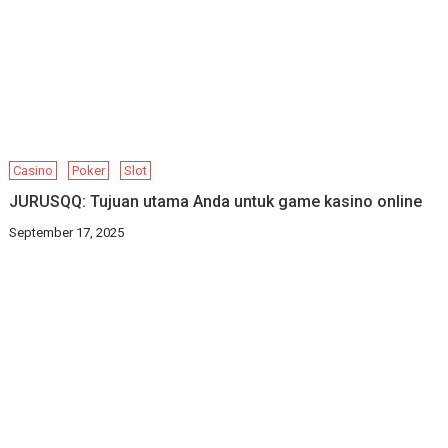
Casino
Poker
Slot
JURUSQQ: Tujuan utama Anda untuk game kasino online
September 17, 2025