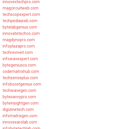
innovextechpro.com
magcircuitweb.com
techscopexpert.com
techpediaweb.com
bytelabgenius.com
innovatetechco.com
magdynopro.com
infoplazapro.com
techreviveit.com
infowavexpert.com
bytegeniusco.com
codematrixhub.com
techsenseplus.com
infoboostgenius.com
techwavegen.com
bytesavvypro.com
byteinsightgen.com
digizinetech.com
infomatrixgen.com
innovexarolab.com
infobytetechlab.com