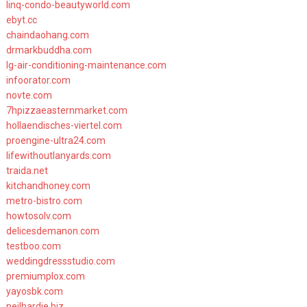
linq-condo-beautyworld.com
ebyt.cc
chaindaohang.com
drmarkbuddha.com
lg-air-conditioning-maintenance.com
infoorator.com
novte.com
7hpizzaeasternmarket.com
hollaendisches-viertel.com
proengine-ultra24.com
lifewithoutlanyards.com
traida.net
kitchandhoney.com
metro-bistro.com
howtosolv.com
delicesdemanon.com
testboo.com
weddingdressstudio.com
premiumplox.com
yayosbk.com
neilhardie.biz