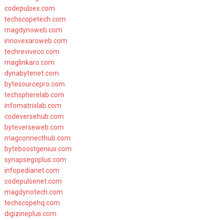
codepulsex.com
techscopetech.com
magdynoweb.com
innovexaroweb.com
techreviveco.com
maglinkaro.com
dynabytenet.com
bytesourcepro.com
techspherelab.com
infomatrixlab.com
codeversehub.com
byteverseweb.com
magconnecthub.com
byteboostgenius.com
synapsegoplus.com
infopedianet.com
codepulsenet.com
magdynotech.com
techscopehq.com
digizineplus.com