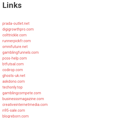
Links
prada-outlet.net
digigrowthpro.com
colttrickle.com
runnerpickfr.com
omnifuture.net
gamblingfunnels.com
pcos-help.com
btfutsal.com
codirop.com
ghosts-uk.net
askdono.com
techonly.top
gamblingcompete.com
businesssmagazine.com
creativeinternetmedia.com
n95-sale.com
blogreborn.com