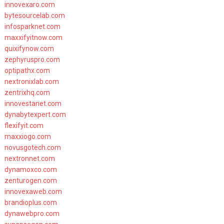
innovexaro.com
bytesourcelab.com
infosparknet.com
maxxifyitnow.com
quixifynow.com
zephyruspro.com
optipathx.com
nextronixlab.com
zentrixhq.com
innovestanet.com
dynabytexpert.com
flexifyit.com
maxxiogo.com
novusgotech.com
nextronnet.com
dynamoxco.com
zenturogen.com
innovexaweb.com
brandioplus.com
dynawebpro.com