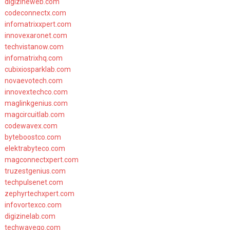
digizineweb.com
codeconnectx.com
infomatrixxpert.com
innovexaronet.com
techvistanow.com
infomatrixhq.com
cubixiosparklab.com
novaevotech.com
innovextechco.com
maglinkgenius.com
magcircuitlab.com
codewavex.com
byteboostco.com
elektrabyteco.com
magconnectxpert.com
truzestgenius.com
techpulsenet.com
zephyrtechxpert.com
infovortexco.com
digizinelab.com
techwavego.com