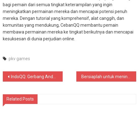
bagi pemain dari semua tingkat keterampilan yang ingin
meningkatkan permainan mereka dan mencapai potensi penuh
mereka. Dengan tutorial yang komprehensif, alat canggih, dan
komunitas yang mendukung, CebanQQ membantu pemain
membawa permainan mereka ke tingkat berikutnya dan mencapai
kesuksesan di dunia perjudian online.
pkv games
Post
IndoQQ: Gerbang Anda ke hiburan tanpa akhir dan kemenangan besar
Bersiaplah untuk meningkatkan keterampilan bermain game Anda dengan MarioQQ: Tren baru terpanas dalam permainan online
navigation
Related Posts