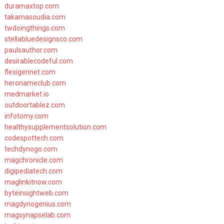
duramaxtop.com
takamasoudia.com
twdoingthings.com
stellabluedesignsco.com
paulsauthor.com
desirablecodeful.com
flexigennet.com
heronameclub.com
medmarket.io
outdoortablez.com
infotomy.com
healthysupplementsolution.com
codespottech.com
techdynogo.com
magchronicle.com
digipediatech.com
maglinkitnow.com
byteinsightweb.com
magdynogenius.com
magsynapselab.com