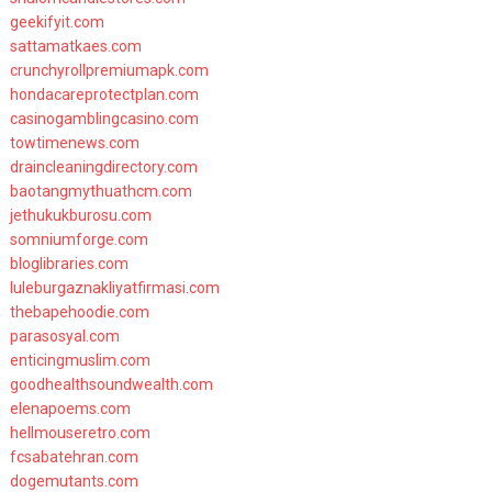
geekifyit.com
sattamatkaes.com
crunchyrollpremiumapk.com
hondacareprotectplan.com
casinogamblingcasino.com
towtimenews.com
draincleaningdirectory.com
baotangmythuathcm.com
jethukukburosu.com
somniumforge.com
bloglibraries.com
luleburgaznakliyatfirmasi.com
thebapehoodie.com
parasosyal.com
enticingmuslim.com
goodhealthsoundwealth.com
elenapoems.com
hellmouseretro.com
fcsabatehran.com
dogemutants.com