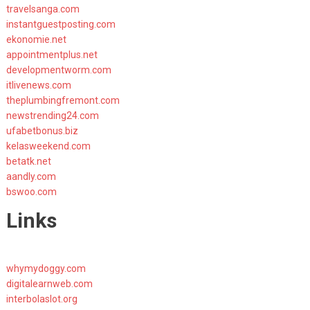
travelsanga.com
instantguestposting.com
ekonomie.net
appointmentplus.net
developmentworm.com
itlivenews.com
theplumbingfremont.com
newstrending24.com
ufabetbonus.biz
kelasweekend.com
betatk.net
aandly.com
bswoo.com
Links
whymydoggy.com
digitalearnweb.com
interbolaslot.org