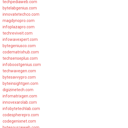
techpediaweb.com
bytelabgenius.com
innovatetechco.com
magdynopro.com
infoplazapro.com
techreviveit.com
infowavexpert.com
bytegeniusco.com
codematrixhub.com
techsenseplus.com
infoboostgenius.com
techwavegen.com
bytesavvypro.com
byteinsightgen.com
digizinetech.com
infomatrixgen.com
innovexarolab.com
infobytetechlab.com
codespherepro.com
codegenixnet.com
bytesourceweb.com