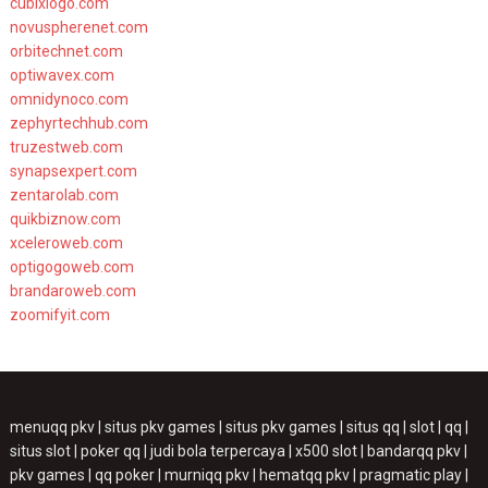
cubixiogo.com
novuspherenet.com
orbitechnet.com
optiwavex.com
omnidynoco.com
zephyrtechhub.com
truzestweb.com
synapsexpert.com
zentarolab.com
quikbiznow.com
xceleroweb.com
optigogoweb.com
brandaroweb.com
zoomifyit.com
menuqq pkv
|
situs pkv games
|
situs pkv games
|
situs qq
|
slot
|
qq
|
situs slot
|
poker qq
|
judi bola terpercaya
|
x500 slot
|
bandarqq pkv
|
pkv games
|
qq poker
|
murniqq pkv
|
hematqq pkv
|
pragmatic play
|