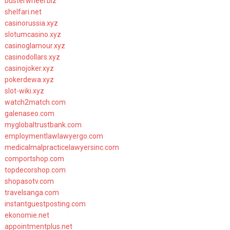
busterwheel.biz
shelfari.net
casinorussia.xyz
slotumcasino.xyz
casinoglamour.xyz
casinodollars.xyz
casinojoker.xyz
pokerdewa.xyz
slot-wiki.xyz
watch2match.com
galenaseo.com
myglobaltrustbank.com
employmentlawlawyergo.com
medicalmalpracticelawyersinc.com
comportshop.com
topdecorshop.com
shopasotv.com
travelsanga.com
instantguestposting.com
ekonomie.net
appointmentplus.net