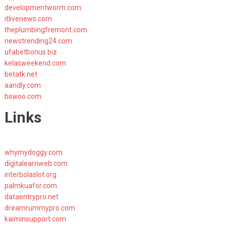
developmentworm.com
itlivenews.com
theplumbingfremont.com
newstrending24.com
ufabetbonus.biz
kelasweekend.com
betatk.net
aandly.com
bswoo.com
Links
whymydoggy.com
digitalearnweb.com
interbolaslot.org
palmkuafor.com
dataentrypro.net
dreamrummypro.com
kaiminsupport.com