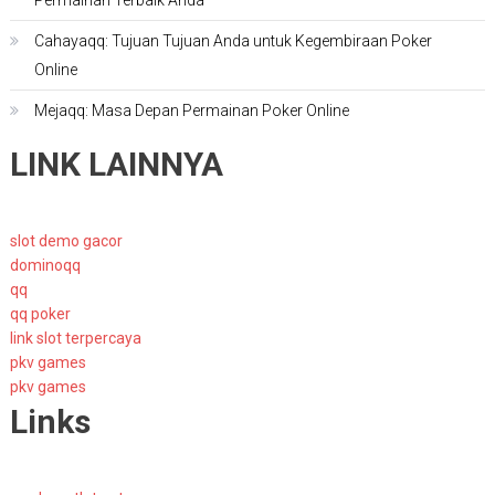
Cahayaqq: Tujuan Tujuan Anda untuk Kegembiraan Poker
Online
Mejaqq: Masa Depan Permainan Poker Online
LINK LAINNYA
slot demo gacor
dominoqq
qq
qq poker
link slot terpercaya
pkv games
pkv games
Links