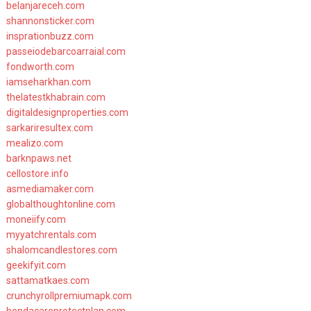
belanjareceh.com
shannonsticker.com
insprationbuzz.com
passeiodebarcoarraial.com
fondworth.com
iamseharkhan.com
thelatestkhabrain.com
digitaldesignproperties.com
sarkariresultex.com
mealizo.com
barknpaws.net
cellostore.info
asmediamaker.com
globalthoughtonline.com
moneiify.com
myyatchrentals.com
shalomcandlestores.com
geekifyit.com
sattamatkaes.com
crunchyrollpremiumapk.com
hondacareprotectplan.com