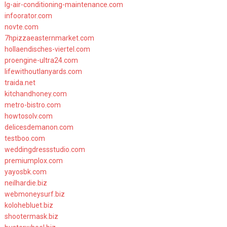
lg-air-conditioning-maintenance.com
infoorator.com
novte.com
7hpizzaeasternmarket.com
hollaendisches-viertel.com
proengine-ultra24.com
lifewithoutlanyards.com
traida.net
kitchandhoney.com
metro-bistro.com
howtosolv.com
delicesdemanon.com
testboo.com
weddingdressstudio.com
premiumplox.com
yayosbk.com
neilhardie.biz
webmoneysurf.biz
kolohebluet.biz
shootermask.biz