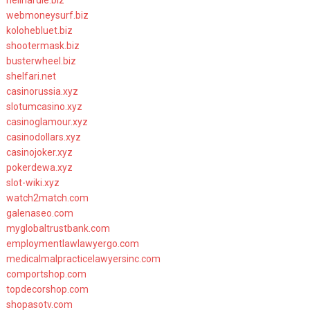
webmoneysurf.biz
kolohebluet.biz
shootermask.biz
busterwheel.biz
shelfari.net
casinorussia.xyz
slotumcasino.xyz
casinoglamour.xyz
casinodollars.xyz
casinojoker.xyz
pokerdewa.xyz
slot-wiki.xyz
watch2match.com
galenaseo.com
myglobaltrustbank.com
employmentlawlawyergo.com
medicalmalpracticelawyersinc.com
comportshop.com
topdecorshop.com
shopasotv.com