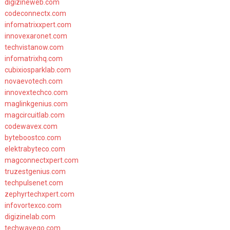
digizineweb.com
codeconnectx.com
infomatrixxpert.com
innovexaronet.com
techvistanow.com
infomatrixhq.com
cubixiosparklab.com
novaevotech.com
innovextechco.com
maglinkgenius.com
magcircuitlab.com
codewavex.com
byteboostco.com
elektrabyteco.com
magconnectxpert.com
truzestgenius.com
techpulsenet.com
zephyrtechxpert.com
infovortexco.com
digizinelab.com
techwavego.com