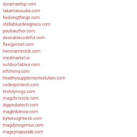
duramaxtop.com
takamasoudia.com
twdoingthings.com
stellabluedesignsco.com
paulsauthor.com
desirablecodeful.com
flexigennet.com
heronameclub.com
medmarket.io
outdoortablez.com
infotomy.com
healthysupplementsolution.com
codespottech.com
techdynogo.com
magchronicle.com
digipediatech.com
maglinkitnow.com
byteinsightweb.com
magdynogenius.com
magsynapselab.com