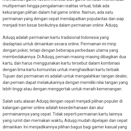
multipemain hingga pengalaman realitas virtual, tidak ada
kekurangan pilihan dalam hal game online. Namun, ada satu
permainan yang dengan cepat mendapatkan popularitas dan siap
menjadi tren besar berikutnya dalam permainan online: Aduqq.
Aduqq adalah permainan kartu tradisional Indonesia yang
diadaptasi untuk dimainkan secara online. Permainan ini mirip
dengan poker, tetapi dengan beberapa perbedaan utama yang
membedakannya. Di Aduqq, pemain masing-masing dibagikan dua
kartu, dan harus menggunakan kartu tersebut dalam kombinasi
dengan lima kartu komunitas untuk menghasilkan kartu terbaik.
Tujuan dari permainan ini adalah untuk mengalahkan tangan dealer,
dan pemain dapat melakukannya dengan memiliki nilai tangan yang
lebih tinggi atau dengan menggertak untuk meraih kemenangan.
Salah satu alasan Aduqq dengan cepat menjadi pilihan populer di
kalangan gamer online adalah kesederhanaan dan alur
permainannya yang cepat. Tidak seperti permainan kartu lainnya
yang rumit dan memakan waktu, Aduqq mudah dipelajari dan cepat
dimainkan. Ini menjadikannya pilihan bagus bagi gamer kasual yang