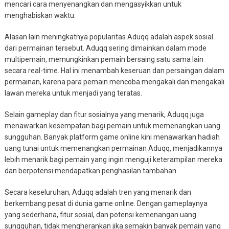
mencari cara menyenangkan dan mengasyikkan untuk
menghabiskan waktu.
Alasan lain meningkatnya popularitas Aduqq adalah aspek sosial
dari permainan tersebut. Aduqq sering dimainkan dalam mode
multipemain, memungkinkan pemain bersaing satu sama lain
secara real-time. Hal ini menambah keseruan dan persaingan dalam
permainan, karena para pemain mencoba mengakali dan mengakali
lawan mereka untuk menjadi yang teratas.
Selain gameplay dan fitur sosialnya yang menarik, Aduqq juga
menawarkan kesempatan bagi pemain untuk memenangkan uang
sungguhan. Banyak platform game online kini menawarkan hadiah
uang tunai untuk memenangkan permainan Aduqq, menjadikannya
lebih menarik bagi pemain yang ingin menguji keterampilan mereka
dan berpotensi mendapatkan penghasilan tambahan.
Secara keseluruhan, Aduqq adalah tren yang menarik dan
berkembang pesat di dunia game online. Dengan gameplaynya
yang sederhana, fitur sosial, dan potensi kemenangan uang
sungguhan, tidak mengherankan jika semakin banyak pemain yang