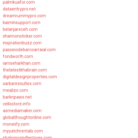
palmkuafor.com
dataentrypro.net
dreamrummypro.com
kaiminsupport.com
belanjareceh.com
shannonsticker.com
insprationbuzz.com
passeiodebarcoarraial.com
fondworth.com
iamseharkhan.com
thelatestkhabrain.com
digitaldesignproperties.com
sarkariresultex.com
mealizo.com
barknpaws.net
cellostore.info
asmediamaker.com
globalthoughtonline.com
moneiify.com
myyatchrentals.com
shalomcandlestores.com